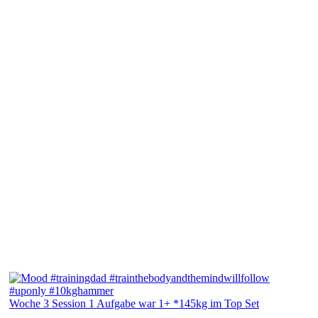
Woche 3 Session 1 Aufgabe war 1+ *145kg im Top Set