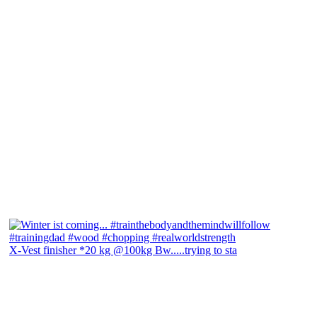
X-Vest finisher *20 kg @100kg Bw.....trying to sta