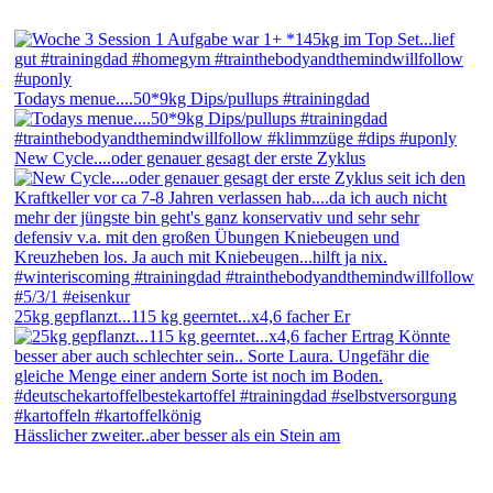
Todays menue....50*9kg Dips/pullups #trainingdad
New Cycle....oder genauer gesagt der erste Zyklus
25kg gepflanzt...115 kg geerntet...x4,6 facher Er
Hässlicher zweiter..aber besser als ein Stein am