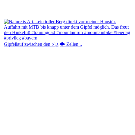
Gipfellauf zwischen den ⚡⛈️🌩️ Zellen...