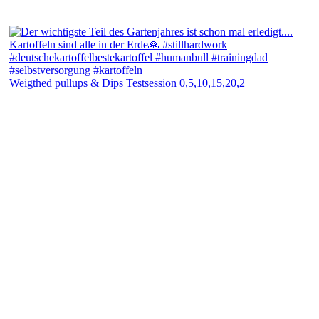
Weigthed pullups & Dips Testsession 0,5,10,15,20,2