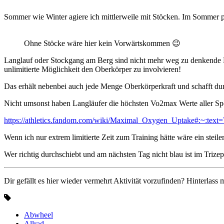
Sommer wie Winter agiere ich mittlerweile mit Stöcken. Im Sommer pu
Ohne Stöcke wäre hier kein Vorwärtskommen 😉
Langlauf oder Stockgang am Berg sind nicht mehr weg zu denkende Best
unlimitierte Möglichkeit den Oberkörper zu involvieren!
Das erhält nebenbei auch jede Menge Oberkörperkraft und schafft durc
Nicht umsonst haben Langläufer die höchsten Vo2max Werte aller Sp
https://athletics.fandom.com/wiki/Maximal_Oxygen_Uptake#:~:
Wenn ich nur extrem limitierte Zeit zum Training hätte wäre ein steil
Wer richtig durchschiebt und am nächsten Tag nicht blau ist im Triz
Dir gefällt es hier wieder vermehrt Aktivität vorzufinden? Hinterla
Abwheel
Allrad