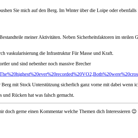
shen Sie mich auf den Berg. Im Winter über die Loipe oder ebenfalls 
andteile meiner Aktivitäten. Neben Sicherheitsfaktoren im steilen Gelä
h vaskularisierung die Infrastruktur Für Masse und Kraft.
ortler und sind nebenher noch massive Brecher
text=The%20highest%20ever%20recorded%20VO2,Both%20were%20cro
er Berg mit Stock Unterstützung sicherlich ganz vorne mit dabei wenn i
eps und Rücken hat was falsch gemacht.
ss mir doch gerne einen Kommentar welche Themen dich Interessieren 😉