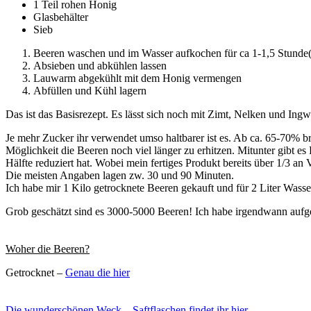
1 Teil rohen Honig
Glasbehälter
Sieb
Beeren waschen und im Wasser aufkochen für ca 1-1,5 Stunde(l
Absieben und abkühlen lassen
Lauwarm abgekühlt mit dem Honig vermengen
Abfüllen und Kühl lagern
Das ist das Basisrezept. Es lässt sich noch mit Zimt, Nelken und Ingw
Je mehr Zucker ihr verwendet umso haltbarer ist es. Ab ca. 65-70% br
Möglichkeit die Beeren noch viel länger zu erhitzen. Mitunter gibt es
Hälfte reduziert hat. Wobei mein fertiges Produkt bereits über 1/3 an
Die meisten Angaben lagen zw. 30 und 90 Minuten.
Ich habe mir 1 Kilo getrocknete Beeren gekauft und für 2 Liter Wass
Grob geschätzt sind es 3000-5000 Beeren! Ich habe irgendwann aufge
Woher die Beeren?
Getrocknet –
Genau die hier
Die wunderschönen Weck – Saftflaschen findet ihr hier