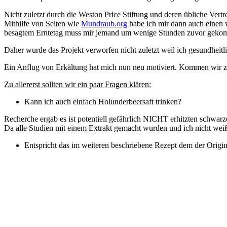
Nicht zuletzt durch die Weston Price Stiftung und deren übliche Vert
Mithilfe von Seiten wie
Mundraub.org
habe ich mir dann auch einen w
besagtem Erntetag muss mir jemand um wenige Stunden zuvor geko
Daher wurde das Projekt verworfen nicht zuletzt weil ich gesundheit
Ein Anflug von Erkältung hat mich nun neu motiviert. Kommen wir z
Zu allererst sollten wir ein paar Fragen klären:
Kann ich auch einfach Holunderbeersaft trinken?
Recherche ergab es ist potentiell gefährlich NICHT erhitzten schwar
Da alle Studien mit einem Extrakt gemacht wurden und ich nicht weiß 
Entspricht das im weiteren beschriebene Rezept dem der Origi