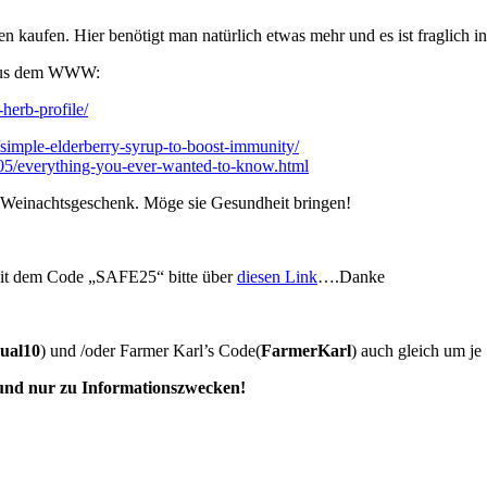
n kaufen. Hier benötigt man natürlich etwas mehr und es ist fraglich 
n aus dem WWW:
herb-profile/
imple-elderberry-syrup-to-boost-immunity/
/05/everything-you-ever-wanted-to-know.html
es Weinachtsgeschenk. Möge sie Gesundheit bringen!
it dem Code „SAFE25“ bitte über
diesen Link
….Danke
ual10
) und /oder Farmer Karl’s Code(
FarmerKarl
) auch gleich um je
 und nur zu Informationszwecken!