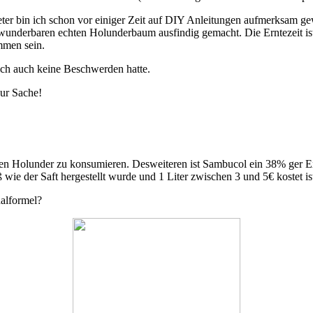
reter bin ich schon vor einiger Zeit auf DIY Anleitungen aufmerksam g
underbaren echten Holunderbaum ausfindig gemacht. Die Erntezeit ist k
mmen sein.
lich auch keine Beschwerden hatte.
ur Sache!
zen Holunder zu konsumieren. Desweiteren ist Sambucol ein 38% ger Ext
wie der Saft hergestellt wurde und 1 Liter zwischen 3 und 5€ kostet i
nalformel?