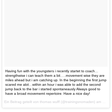
Having fun with the youngsters i recently startet to coach…
strengthwise i can teach them a bit…..movement wise they are
miles ahead but i am catching up. In the beginning the first jump
scared me alot…within an hour i was able to add the second
jump back to the bar i started spontaneausly Always good to
have a broad movememt repertoire. Have a nice day!
Ein Beitrag geteilt von thomas wulff (@trainingsnomaden) am 23. Feb 2017 um 12:35 Uhr