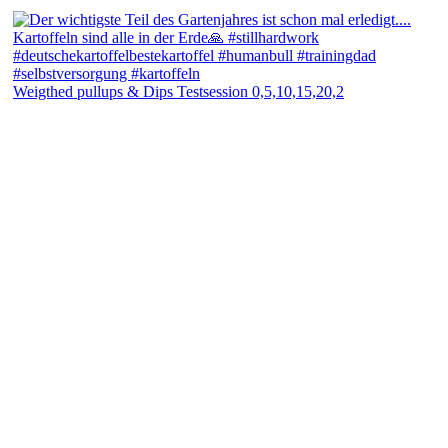
Weigthed pullups & Dips Testsession 0,5,10,15,20,2