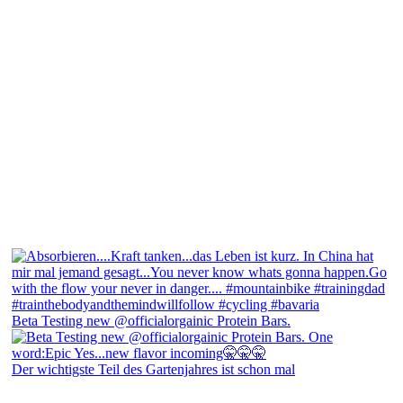
Beta Testing new @officialorgainic Protein Bars.
Der wichtigste Teil des Gartenjahres ist schon mal