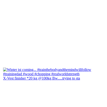
X-Vest finisher *20 kg @100kg Bw.....trying to sta