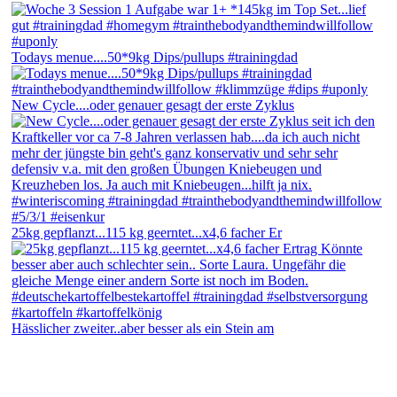
Todays menue....50*9kg Dips/pullups #trainingdad
New Cycle....oder genauer gesagt der erste Zyklus
25kg gepflanzt...115 kg geerntet...x4,6 facher Er
Hässlicher zweiter..aber besser als ein Stein am