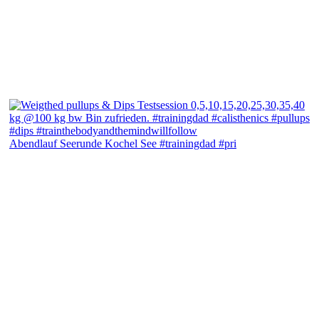
Abendlauf Seerunde Kochel See #trainingdad #pri