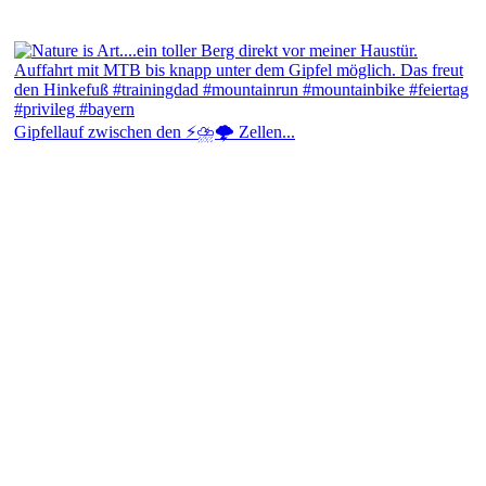
Gipfellauf zwischen den ⚡⛈️🌩️ Zellen...