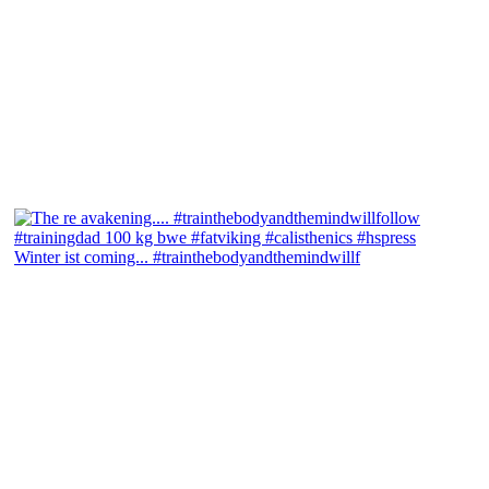
Winter ist coming... #trainthebodyandthemindwillf