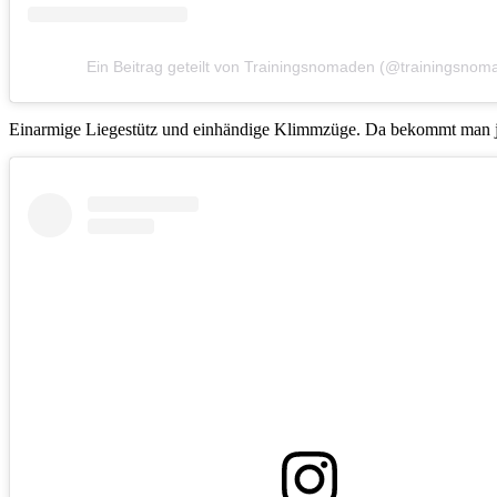
Ein Beitrag geteilt von Trainingsnomaden (@trainingsnom
Einarmige Liegestütz und einhändige Klimmzüge. Da bekommt man je