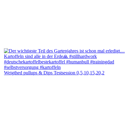
Weigthed pullups & Dips Testsession 0,5,10,15,20,2