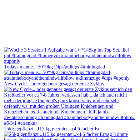
Todays menue....50*9kg Dips/pullups #trainingdad
New Cycle....oder genauer gesagt der erste Zyklus
25kg gepflanzt...115 kg geerntet...x4,6 facher Er