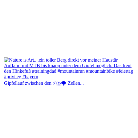
Gipfellauf zwischen den ⚡⛈️🌩️ Zellen...