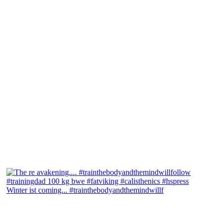
Winter ist coming... #trainthebodyandthemindwillf