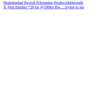
X-Vest finisher *20 kg @100kg Bw.....trying to sta