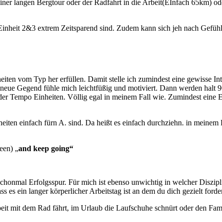
ner langen Bergtour oder der Radfahrt in die Arbeit(EInfach 65km) oder
v.a. Einheit 2&3 extrem Zeitsparend sind. Zudem kann sich jeh nach Gefüh
eiten vom Typ her erfüllen. Damit stelle ich zumindest eine gewisse Int
 neue Gegend fühle mich leichtfüßig und motiviert. Dann werden halt 
r der Tempo Einheiten. Völlig egal in meinem Fall wie. Zumindest eine E
eiten einfach fürn A. sind. Da heißt es einfach durchziehn. in meinem 
een) „
and keep going“
t du schonmal Erfolgsspur. Für mich ist ebenso unwichtig in welcher Dis
s es ein langer körperlicher Arbeitstag ist an dem du dich gezielt ford
it mit dem Rad fährt, im Urlaub die Laufschuhe schnürt oder den Famil