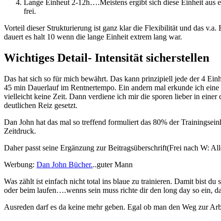
Lange Einheut 2-12h….Meistens ergibt sich diese Einheit aus ei
frei.
Vorteil dieser Strukturierung ist ganz klar die Flexibilität und das 
dauert es halt 10 wenn die lange Einheit extrem lang war.
Wichtiges Detail- Intensität sicherstellen
Das hat sich so für mich bewährt. Das kann prinzipiell jede der 4 Einh
45 min Dauerlauf im Rentnertempo. Ein andern mal erkunde ich eine
vielleicht keine Zeit. Dann verdiene ich mir die sporen lieber in eine
deutlichen Reiz gesetzt.
Dan John hat das mal so treffend formuliert das 80% der Trainingseinh
Zeitdruck.
Daher passt seine Ergänzung zur Beitragsüberschrift(Frei nach W: All
Werbung:
Dan John Bücher.
..guter Mann
Was zählt ist einfach nicht total ins blaue zu trainieren. Damit bis
oder beim laufen….wenns sein muss richte dir den long day so ein, das
Ausreden darf es da keine mehr geben. Egal ob man den Weg zur Arbe