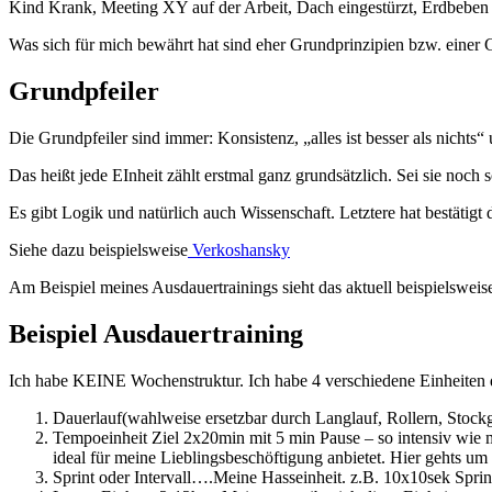
Kind Krank, Meeting XY auf der Arbeit, Dach eingestürzt, Erdbeben 
Was sich für mich bewährt hat sind eher Grundprinzipien bzw. einer 
Grundpfeiler
Die Grundpfeiler sind immer: Konsistenz, „alles ist besser als nichts“
Das heißt jede EInheit zählt erstmal ganz grundsätzlich. Sei sie noc
Es gibt Logik und natürlich auch Wissenschaft. Letztere hat bestätigt
Siehe dazu beispielsweise
Verkoshansky
Am Beispiel meines Ausdauertrainings sieht das aktuell beispielsweise
Beispiel Ausdauertraining
Ich habe KEINE Wochenstruktur. Ich habe 4 verschiedene Einheiten d
Dauerlauf(wahlweise ersetzbar durch Langlauf, Rollern, Sto
Tempoeinheit Ziel 2x20min mit 5 min Pause – so intensiv wie m
ideal für meine Lieblingsbeschöftigung anbietet. Hier gehts u
Sprint oder Intervall….Meine Hasseinheit. z.B. 10x10sek Sprin