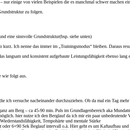
– nur einige von vielen Beispielen die es manchmal schwer machen ein
Grundstruktur zu folgen.
 und eine sinnvolle Grundstruktur(bsp. siehe unten)
h so kurz. Ich nenne das immer im „Trainingsmodus“ bleiben. Daraus res
 das langsam und konsistent aufgebaute Leistungsfähigkeit ebenso lang e
 wie folgt aus.
ie ich versuche nacheinander durchzuziehen. Ob da mal ein Tag mehr 
ckganz am Berg – ca 45-90 min. Puls im Grundlagenbereich aka Munda
öglich. hier nutze ich den Berglauf da ich mir ein paar unbedeutende 
m Wiederstandsfähigkeit, Tempohärte und mentale Stärke
t oder 6×90 Sek Beglauf intervall o.ä. Hier geht es um Kaftaufbau und 