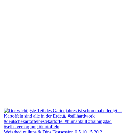
Weigthed pullups & Dips Testsession 0,5,10,15,20,2