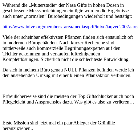
Während die „Mutterstudie“ der Nasa Gifte in hohen Dosen in
geschlossene Messvorrichtungen einfügte wurden die Ergebnisse
auch unter „normalen“ Bürobedingungen wiederholt und bestätigt:
http://www.inive.org/members_area/medias/pdf/inive/iaqvec2007/tarr
Viele der scheinbar effektivsten Pflanzen finden sich erstaunlich oft
in modernen Bürogebäuden. Nach kurzer Recherche sind
mittlerweile auch kommerzielle Begrünungsexperten auf den
Trichter gekommen und verkaufen luftreinigenden
Komplettlösungen. Sicherlich nicht die schlechteste Entwicklung.
Da sich in meinem Büro genau NULL Pflanzen befinden werde ich
den anstehenden Umzug mit einer kleinen Pflanzaktion verbinden.
Erfreulicherweise sind die meisten der Top Giftschlucker auch noch
Pflegeleicht und Anspruchslos dazu. Was gibt es also zu verlieren…
Erste Mission sind jetzt mal ein paar Ableger der Grünlilie
heranzuziehen..