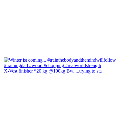
X-Vest finisher *20 kg @100kg Bw.....trying to sta