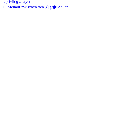
Gipfellauf zwischen den ⚡⛈️🌩️ Zellen...