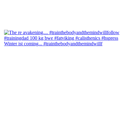
Winter ist coming... #trainthebodyandthemindwillf