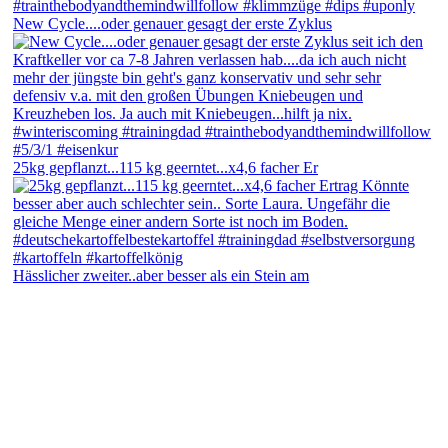
New Cycle....oder genauer gesagt der erste Zyklus
25kg gepflanzt...115 kg geerntet...x4,6 facher Er
Hässlicher zweiter..aber besser als ein Stein am