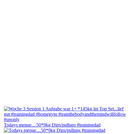
Todays menue....50*9kg Dips/pullups #trainingdad