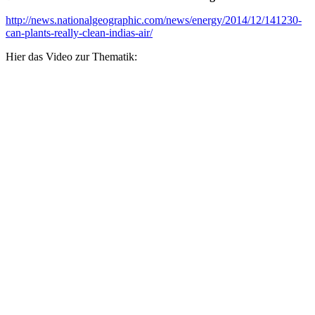
http://news.nationalgeographic.com/news/energy/2014/12/141230-
can-plants-really-clean-indias-air/
Hier das Video zur Thematik: