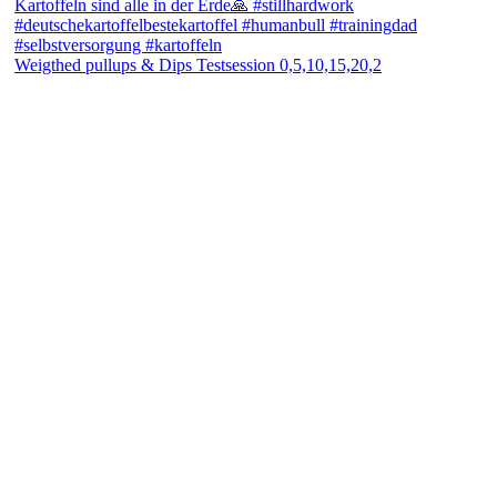
Weigthed pullups & Dips Testsession 0,5,10,15,20,2