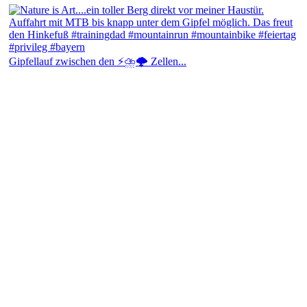
Gipfellauf zwischen den ⚡⛈️🌩️ Zellen...