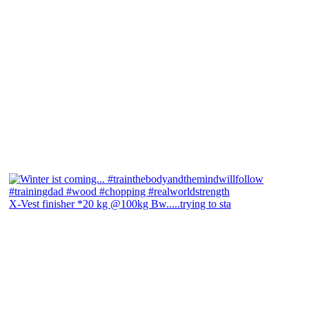
X-Vest finisher *20 kg @100kg Bw.....trying to sta