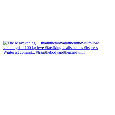
Winter ist coming... #trainthebodyandthemindwillf