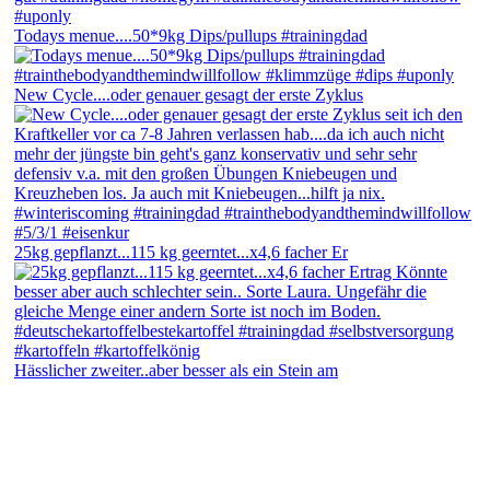
Todays menue....50*9kg Dips/pullups #trainingdad
New Cycle....oder genauer gesagt der erste Zyklus
25kg gepflanzt...115 kg geerntet...x4,6 facher Er
Hässlicher zweiter..aber besser als ein Stein am