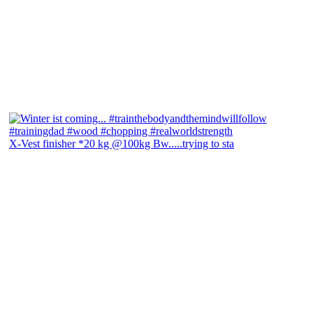
X-Vest finisher *20 kg @100kg Bw.....trying to sta