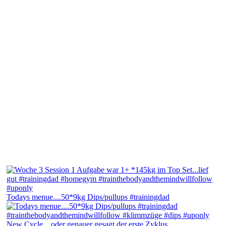
Todays menue....50*9kg Dips/pullups #trainingdad
New Cycle....oder genauer gesagt der erste Zyklus