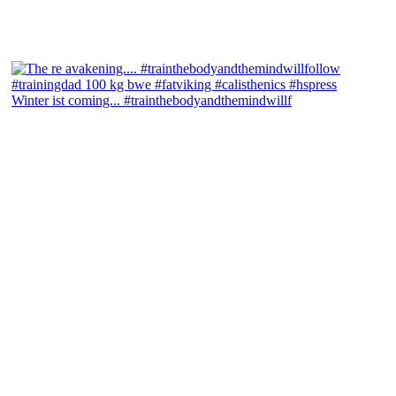
Winter ist coming... #trainthebodyandthemindwillf