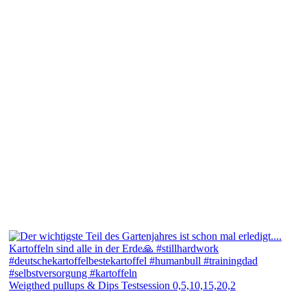
Weigthed pullups & Dips Testsession 0,5,10,15,20,2