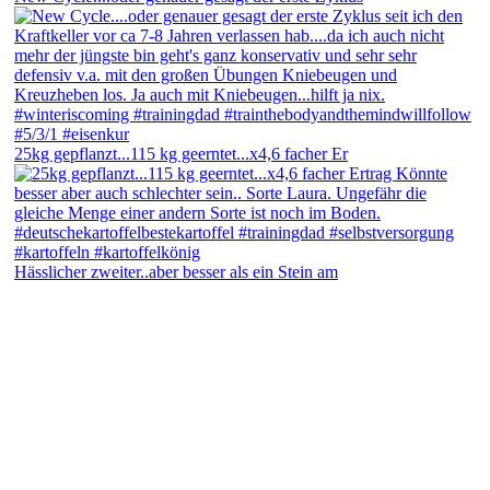
25kg gepflanzt...115 kg geerntet...x4,6 facher Er
Hässlicher zweiter..aber besser als ein Stein am