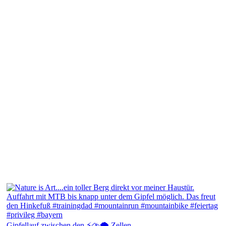
Gipfellauf zwischen den ⚡⛈️🌩️ Zellen...