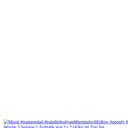
Woche 3 Session 1 Aufgabe war 1+ *145kg im Top Set