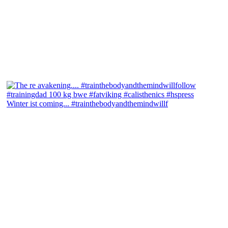
Winter ist coming... #trainthebodyandthemindwillf