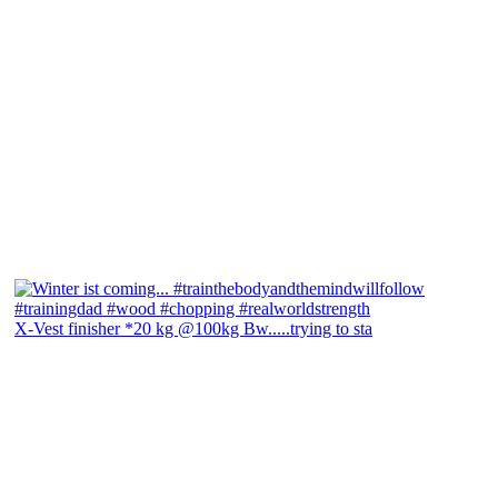
X-Vest finisher *20 kg @100kg Bw.....trying to sta