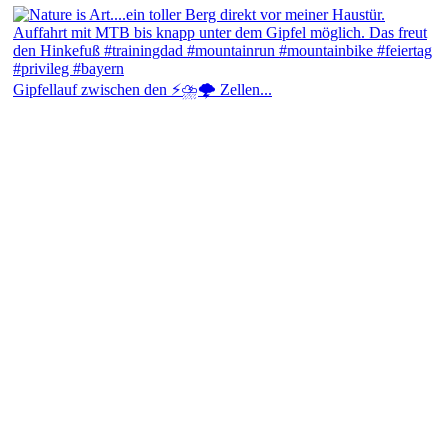
Gipfellauf zwischen den ⚡⛈️🌩️ Zellen...