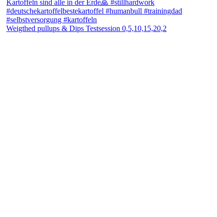
Weigthed pullups & Dips Testsession 0,5,10,15,20,2