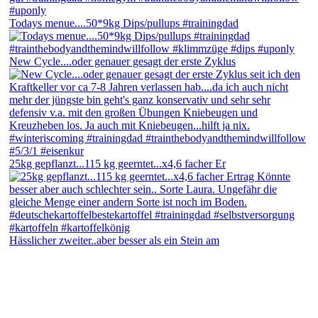
Todays menue....50*9kg Dips/pullups #trainingdad
New Cycle....oder genauer gesagt der erste Zyklus
25kg gepflanzt...115 kg geerntet...x4,6 facher Er
Hässlicher zweiter..aber besser als ein Stein am