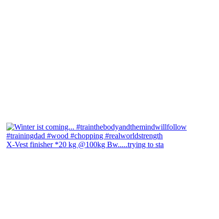
X-Vest finisher *20 kg @100kg Bw.....trying to sta