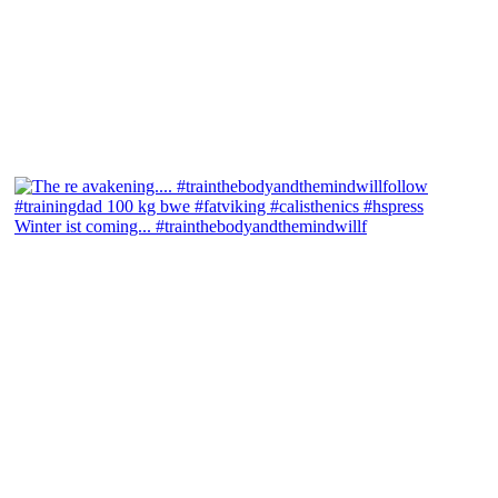
Winter ist coming... #trainthebodyandthemindwillf