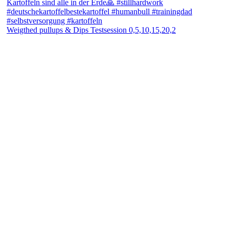
Weigthed pullups & Dips Testsession 0,5,10,15,20,2