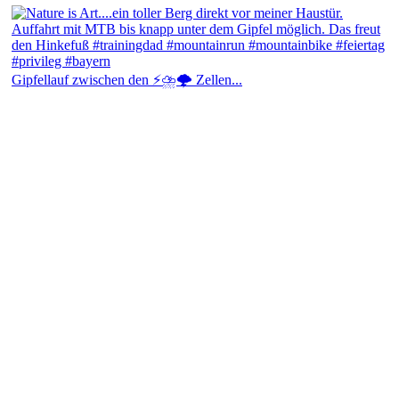
Gipfellauf zwischen den ⚡⛈️🌩️ Zellen...