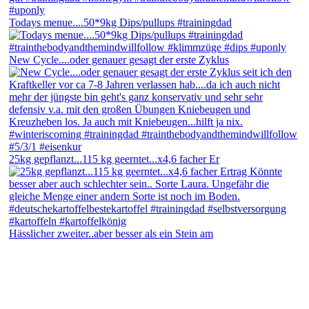
Todays menue....50*9kg Dips/pullups #trainingdad
New Cycle....oder genauer gesagt der erste Zyklus
25kg gepflanzt...115 kg geerntet...x4,6 facher Er
Hässlicher zweiter..aber besser als ein Stein am