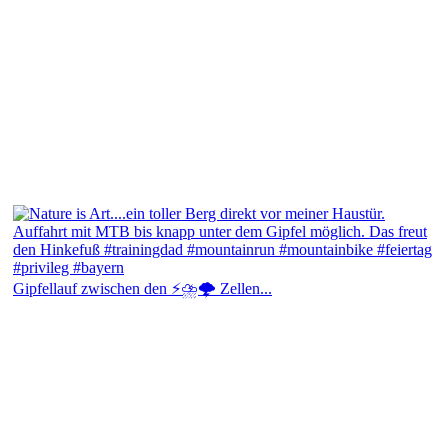
Gipfellauf zwischen den ⚡⛈️🌩️ Zellen...