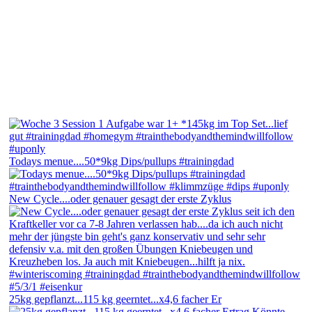
Todays menue....50*9kg Dips/pullups #trainingdad
New Cycle....oder genauer gesagt der erste Zyklus
25kg gepflanzt...115 kg geerntet...x4,6 facher Er