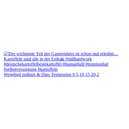
Weigthed pullups & Dips Testsession 0,5,10,15,20,2