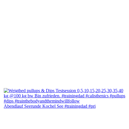
Abendlauf Seerunde Kochel See #trainingdad #pri