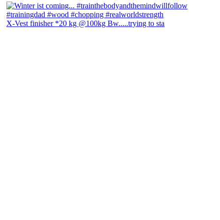
X-Vest finisher *20 kg @100kg Bw.....trying to sta