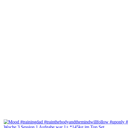
Woche 3 Session 1 Aufgabe war 1+ *145kg im Top Set