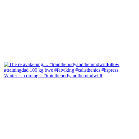
Winter ist coming... #trainthebodyandthemindwillf