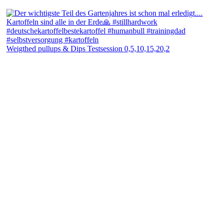
Weigthed pullups & Dips Testsession 0,5,10,15,20,2