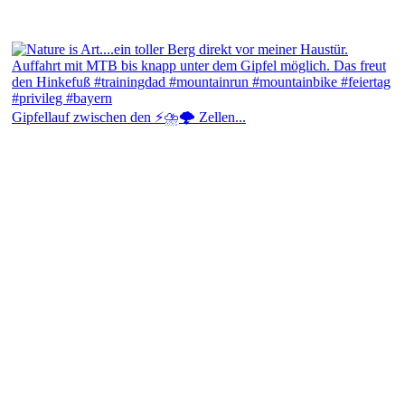
Gipfellauf zwischen den ⚡⛈️🌩️ Zellen...