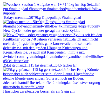
Todays menue....50*9kg Dips/pullups #trainingdad
New Cycle....oder genauer gesagt der erste Zyklus
25kg gepflanzt...115 kg geerntet...x4,6 facher Er
Hässlicher zweiter..aber besser als ein Stein am