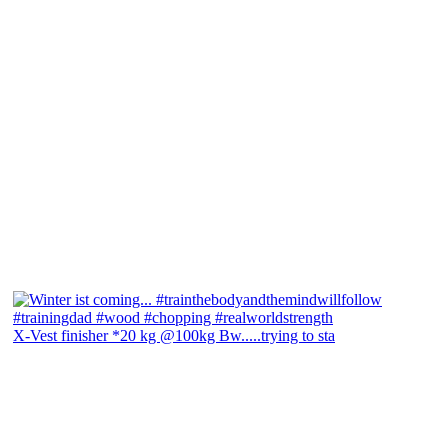
X-Vest finisher *20 kg @100kg Bw.....trying to sta