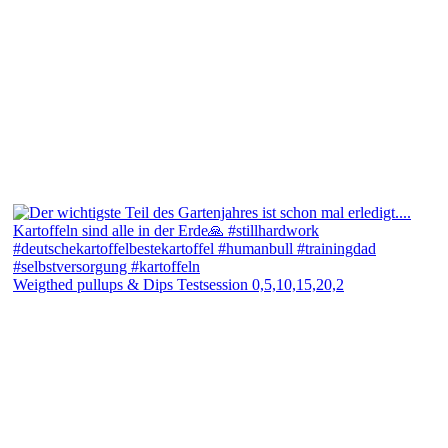
Weigthed pullups & Dips Testsession 0,5,10,15,20,2