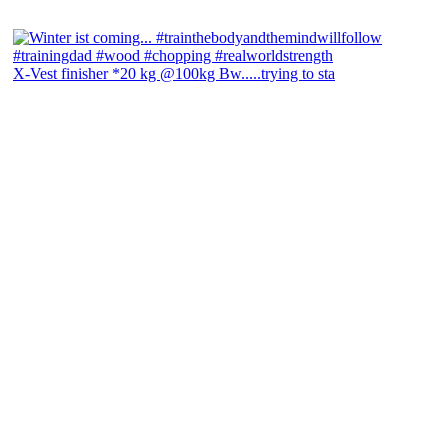
X-Vest finisher *20 kg @100kg Bw.....trying to sta