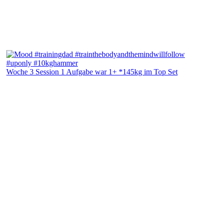
Woche 3 Session 1 Aufgabe war 1+ *145kg im Top Set