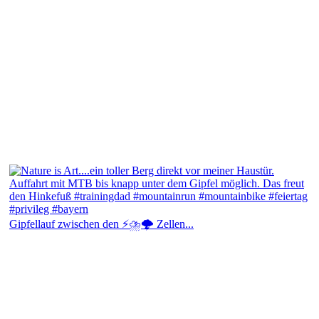
Gipfellauf zwischen den ⚡⛈️🌩️ Zellen...