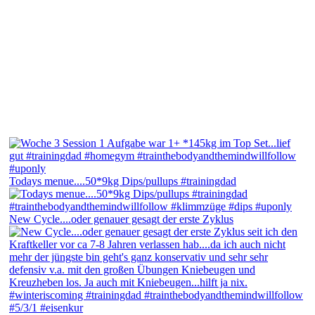
Todays menue....50*9kg Dips/pullups #trainingdad
New Cycle....oder genauer gesagt der erste Zyklus