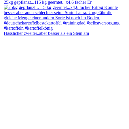
25kg gepflanzt...115 kg geerntet...x4,6 facher Er
Hässlicher zweiter..aber besser als ein Stein am