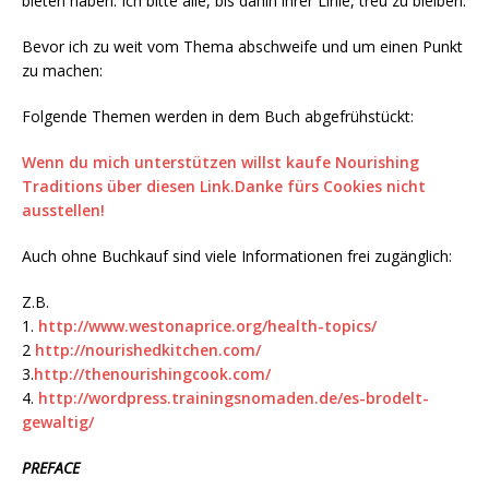
bieten haben. Ich bitte alle, bis dahin ihrer Linie, treu zu bleiben.
Bevor ich zu weit vom Thema abschweife und um einen Punkt
zu machen:
Folgende Themen werden in dem Buch abgefrühstückt:
Wenn du mich unterstützen willst kaufe Nourishing
Traditions über diesen Link.Danke fürs Cookies nicht
ausstellen!
Auch ohne Buchkauf sind viele Informationen frei zugänglich:
Z.B.
1.
http://www.westonaprice.org/health-topics/
2
http://nourishedkitchen.com/
3.
http://thenourishingcook.com/
4.
http://wordpress.trainingsnomaden.de/es-brodelt-
gewaltig/
PREFACE