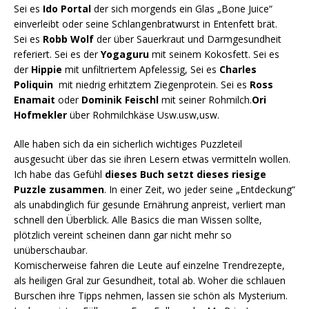
Sei es
Ido Portal
der sich morgends ein Glas „Bone Juice“
einverleibt oder seine Schlangenbratwurst in Entenfett brät.
Sei es
Robb Wolf
der über Sauerkraut und Darmgesundheit
referiert. Sei es der
Yogaguru
mit seinem Kokosfett. Sei es
der
Hippie
mit unfiltriertem Apfelessig, Sei es
Charles
Poliquin
mit niedrig erhitztem Ziegenprotein. Sei es
Ross
Enamait
oder
Dominik Feischl
mit seiner Rohmilch.
Ori
Hofmekler
über Rohmilchkäse Usw.usw,usw.
Alle haben sich da ein sicherlich wichtiges Puzzleteil
ausgesucht über das sie ihren Lesern etwas vermitteln wollen.
Ich habe das Gefühl
dieses Buch setzt dieses riesige
Puzzle zusammen
. In einer Zeit, wo jeder seine „Entdeckung“
als unabdinglich für gesunde Ernährung anpreist, verliert man
schnell den Überblick. Alle Basics die man Wissen sollte,
plötzlich vereint scheinen dann gar nicht mehr so
unüberschaubar.
Komischerweise fahren die Leute auf einzelne Trendrezepte,
als heiligen Gral zur Gesundheit, total ab. Woher die schlauen
Burschen ihre Tipps nehmen, lassen sie schön als Mysterium.