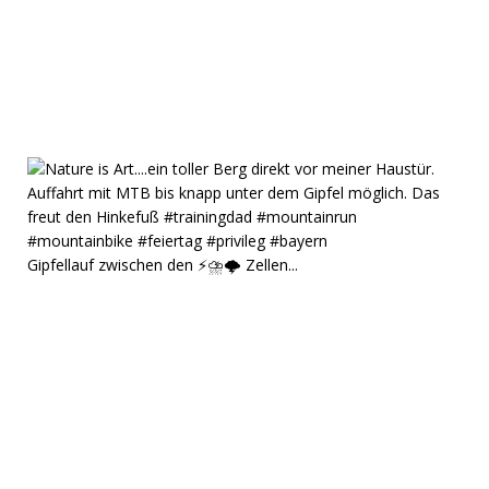
Gipfellauf zwischen den ⚡⛈️🌩️ Zellen...