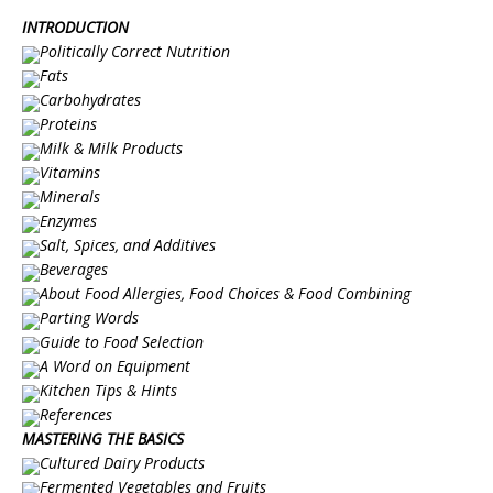
INTRODUCTION
Politically Correct Nutrition
Fats
Carbohydrates
Proteins
Milk & Milk Products
Vitamins
Minerals
Enzymes
Salt, Spices, and Additives
Beverages
About Food Allergies, Food Choices & Food Combining
Parting Words
Guide to Food Selection
A Word on Equipment
Kitchen Tips & Hints
References
MASTERING THE BASICS
Cultured Dairy Products
Fermented Vegetables and Fruits