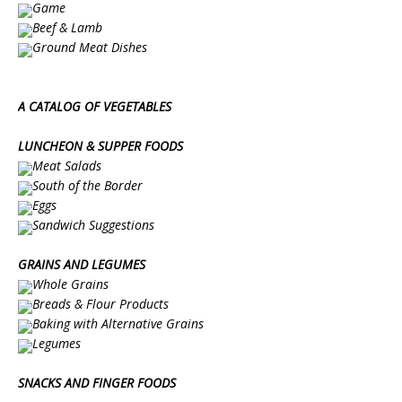
Game
Beef & Lamb
Ground Meat Dishes
A CATALOG OF VEGETABLES
LUNCHEON & SUPPER FOODS
Meat Salads
South of the Border
Eggs
Sandwich Suggestions
GRAINS AND LEGUMES
Whole Grains
Breads & Flour Products
Baking with Alternative Grains
Legumes
SNACKS AND FINGER FOODS