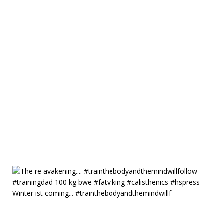
Winter ist coming... #trainthebodyandthemindwillf