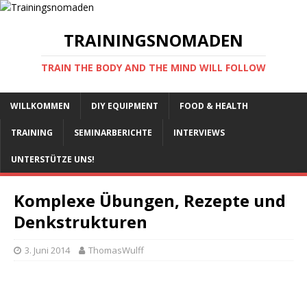
TRAININGSNOMADEN
TRAIN THE BODY AND THE MIND WILL FOLLOW
WILLKOMMEN
DIY EQUIPMENT
FOOD & HEALTH
TRAINING
SEMINARBERICHTE
INTERVIEWS
UNTERSTÜTZE UNS!
Komplexe Übungen, Rezepte und
Denkstrukturen
3. Juni 2014
ThomasWulff