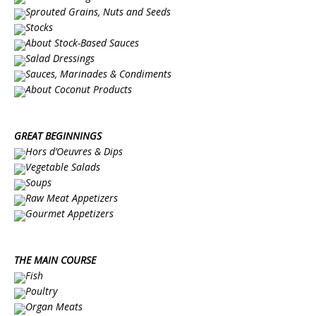
Sprouted Grains, Nuts and Seeds
Stocks
About Stock-Based Sauces
Salad Dressings
Sauces, Marinades & Condiments
About Coconut Products
GREAT BEGINNINGS
Hors d’Oeuvres & Dips
Vegetable Salads
Soups
Raw Meat Appetizers
Gourmet Appetizers
THE MAIN COURSE
Fish
Poultry
Organ Meats