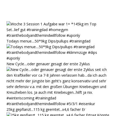
Todays menue....50*9kg Dips/pullups #trainingdad
New Cycle....oder genauer gesagt der erste Zyklus
25kg gepflanzt...115 kg geerntet...x4,6 facher Er