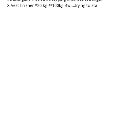
X-Vest finisher *20 kg @100kg Bw.....trying to sta