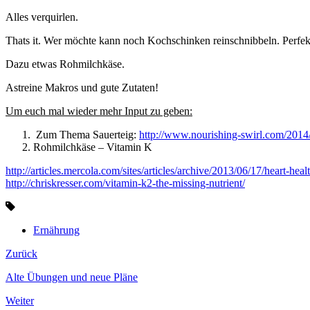
Alles verquirlen.
Thats it. Wer möchte kann noch Kochschinken reinschnibbeln. Perfek
Dazu etwas Rohmilchkäse.
Astreine Makros und gute Zutaten!
Um euch mal wieder mehr Input zu geben:
Zum Thema Sauerteig:
http://www.nourishing-swirl.com/2014/
Rohmilchkäse – Vitamin K
http://articles.mercola.com/sites/articles/archive/2013/06/17/heart-hea
http://chriskresser.com/vitamin-k2-the-missing-nutrient/
Ernährung
Zurück
Alte Übungen und neue Pläne
Weiter