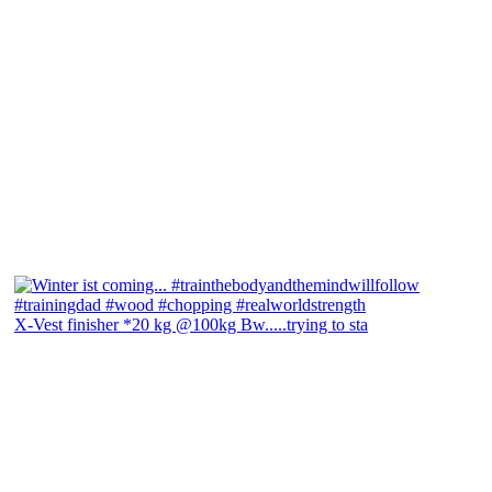
X-Vest finisher *20 kg @100kg Bw.....trying to sta