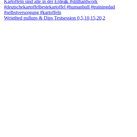
Weigthed pullups & Dips Testsession 0,5,10,15,20,2