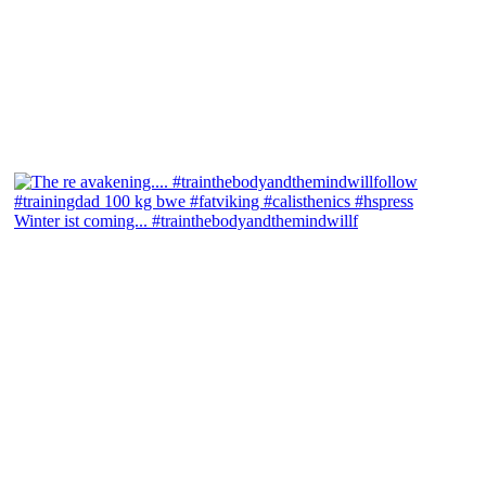
Winter ist coming... #trainthebodyandthemindwillf