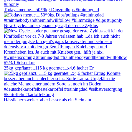
Todays menue....50*9kg Dips/pullups #trainingdad
New Cycle....oder genauer gesagt der erste Zyklus
25kg gepflanzt...115 kg geerntet...x4,6 facher Er
Hässlicher zweiter..aber besser als ein Stein am