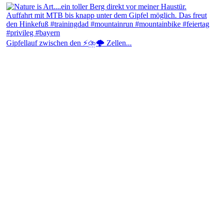
Gipfellauf zwischen den ⚡⛈️🌩️ Zellen...