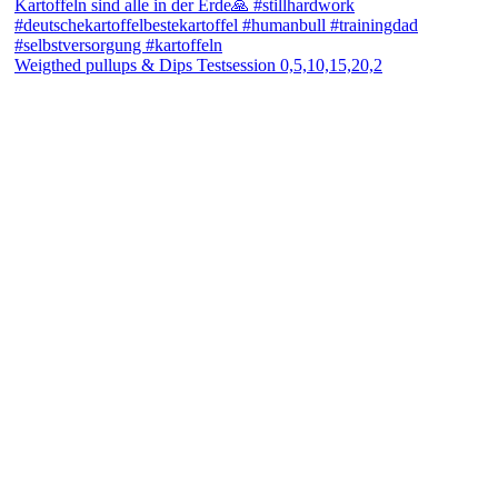
Weigthed pullups & Dips Testsession 0,5,10,15,20,2