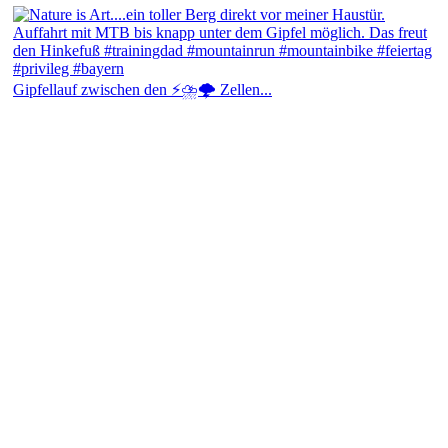
Gipfellauf zwischen den ⚡⛈️🌩️ Zellen...