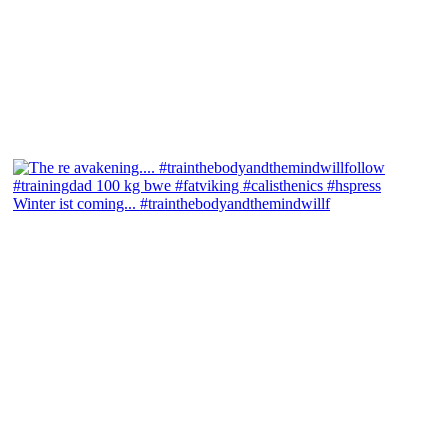
Winter ist coming... #trainthebodyandthemindwillf