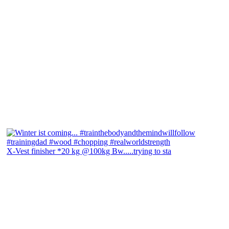
X-Vest finisher *20 kg @100kg Bw.....trying to sta