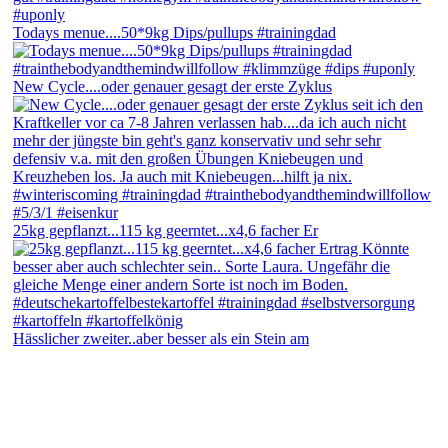
Todays menue....50*9kg Dips/pullups #trainingdad
New Cycle....oder genauer gesagt der erste Zyklus
25kg gepflanzt...115 kg geerntet...x4,6 facher Er
Hässlicher zweiter..aber besser als ein Stein am