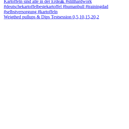
Weigthed pullups & Dips Testsession 0,5,10,15,20,2