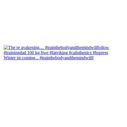
Winter ist coming... #trainthebodyandthemindwillf