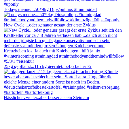
Todays menue....50*9kg Dips/pullups #trainingdad
New Cycle....oder genauer gesagt der erste Zyklus
25kg gepflanzt...115 kg geerntet...x4,6 facher Er
Hässlicher zweiter..aber besser als ein Stein am