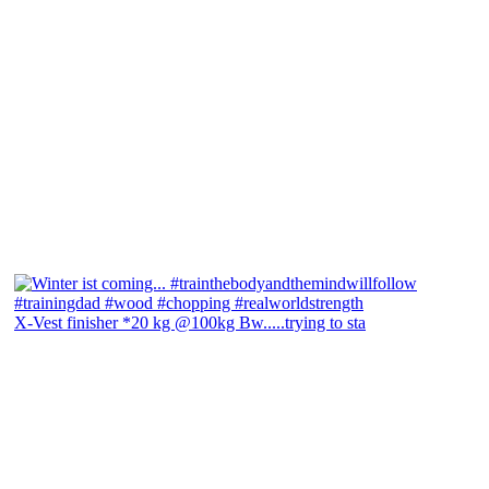
X-Vest finisher *20 kg @100kg Bw.....trying to sta