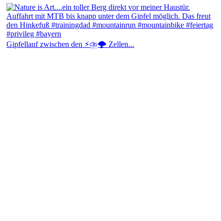
Gipfellauf zwischen den ⚡⛈️🌩️ Zellen...