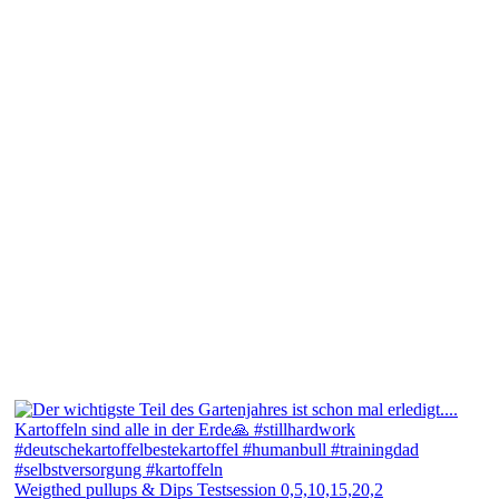
Weigthed pullups & Dips Testsession 0,5,10,15,20,2