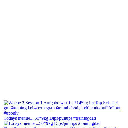
Todays menue....50*9kg Dips/pullups #trainingdad