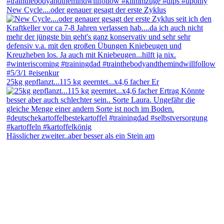
New Cycle....oder genauer gesagt der erste Zyklus
25kg gepflanzt...115 kg geerntet...x4,6 facher Er
Hässlicher zweiter..aber besser als ein Stein am