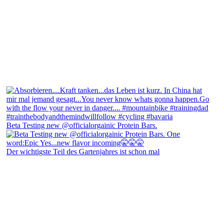
Beta Testing new @officialorgainic Protein Bars.
Der wichtigste Teil des Gartenjahres ist schon mal