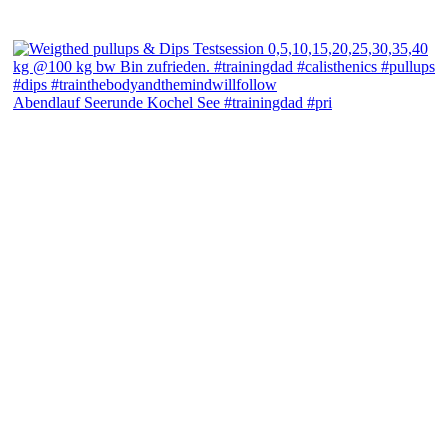
Abendlauf Seerunde Kochel See #trainingdad #pri