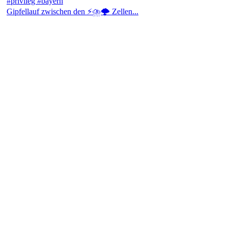
Gipfellauf zwischen den ⚡⛈️🌩️ Zellen...