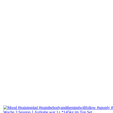
Woche 3 Session 1 Aufgabe war 1+ *145kg im Top Set