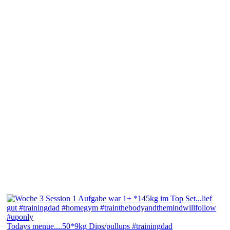
Todays menue....50*9kg Dips/pullups #trainingdad