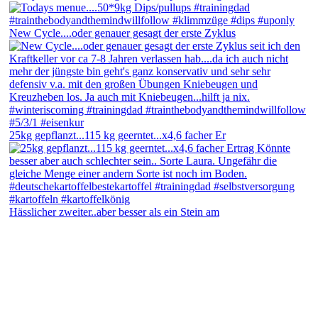
New Cycle....oder genauer gesagt der erste Zyklus
25kg gepflanzt...115 kg geerntet...x4,6 facher Er
Hässlicher zweiter..aber besser als ein Stein am