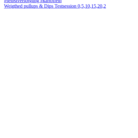
Weigthed pullups & Dips Testsession 0,5,10,15,20,2