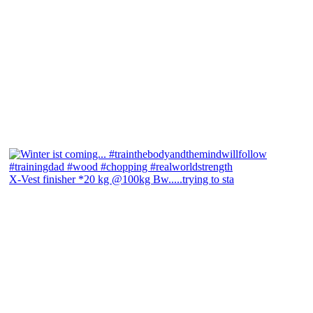
X-Vest finisher *20 kg @100kg Bw.....trying to sta