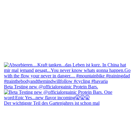
Beta Testing new @officialorgainic Protein Bars.
Der wichtigste Teil des Gartenjahres ist schon mal