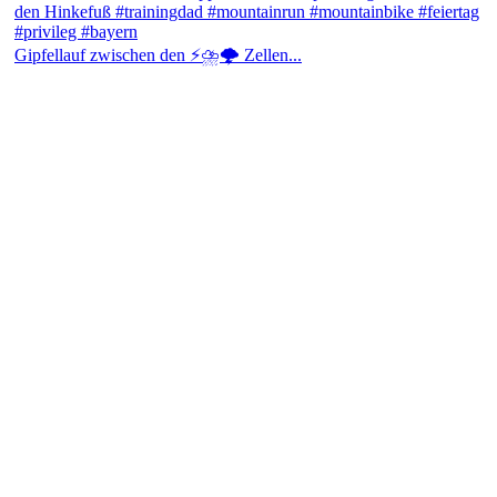
Gipfellauf zwischen den ⚡⛈️🌩️ Zellen...