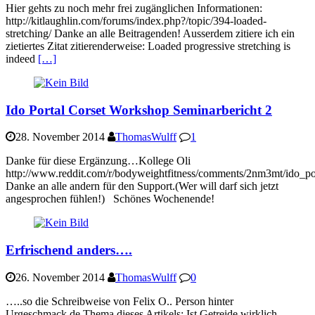
Hier gehts zu noch mehr frei zugänglichen Informationen:
http://kitlaughlin.com/forums/index.php?/topic/394-loaded-
stretching/ Danke an alle Beitragenden! Ausserdem zitiere ich ein
zietiertes Zitat zitierenderweise: Loaded progressive stretching is
indeed
[…]
Ido Portal Corset Workshop Seminarbericht 2
28. November 2014
ThomasWulff
1
Danke für diese Ergänzung…Kollege Oli
http://www.reddit.com/r/bodyweightfitness/comments/2nm3mt/ido_port
Danke an alle andern für den Support.(Wer will darf sich jetzt
angesprochen fühlen!) Schönes Wochenende!
Erfrischend anders….
26. November 2014
ThomasWulff
0
…..so die Schreibweise von Felix O.. Person hinter
Urgeschmack.de Thema dieses Artikels: Ist Getreide wirklich