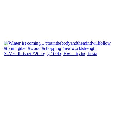
X-Vest finisher *20 kg @100kg Bw.....trying to sta