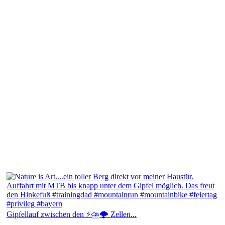
Gipfellauf zwischen den ⚡⛈️🌩️ Zellen...