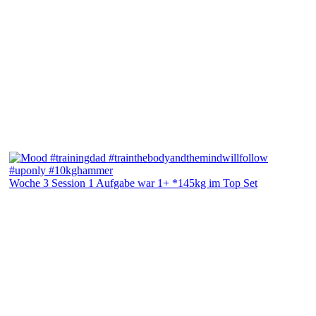
Woche 3 Session 1 Aufgabe war 1+ *145kg im Top Set