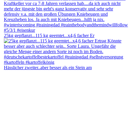
25kg gepflanzt...115 kg geerntet...x4,6 facher Er
Hässlicher zweiter..aber besser als ein Stein am