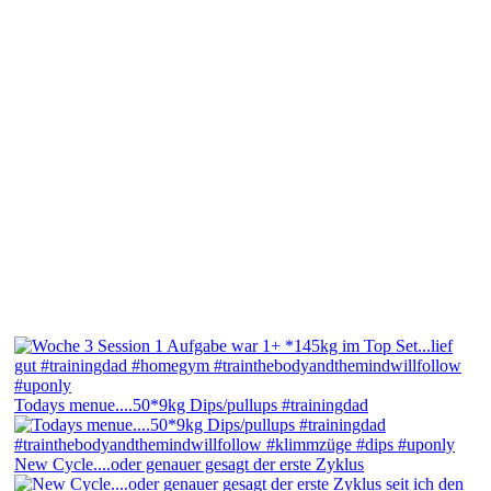
Todays menue....50*9kg Dips/pullups #trainingdad
New Cycle....oder genauer gesagt der erste Zyklus