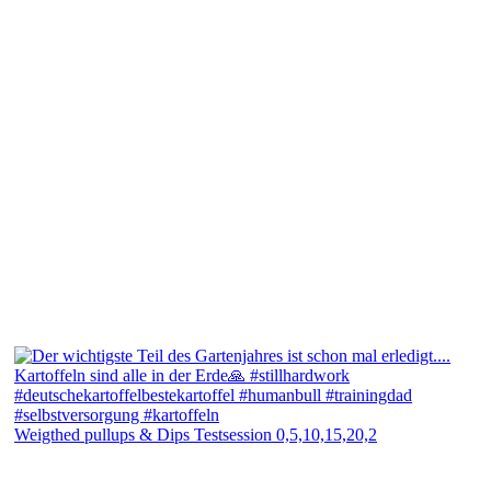
Weigthed pullups & Dips Testsession 0,5,10,15,20,2