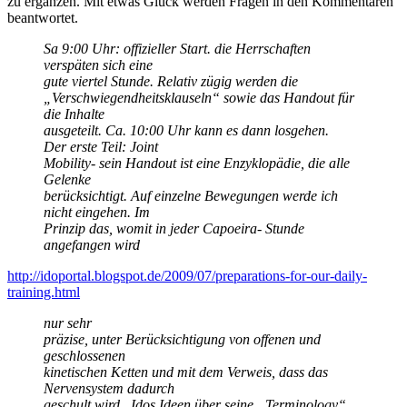
zu ergänzen. Mit etwas Glück werden Fragen in den Kommentaren
beantwortet.
Sa 9:00 Uhr: offizieller Start. die Herrschaften
verspäten sich eine
gute viertel Stunde. Relativ zügig werden die
„Verschwiegendheitsklauseln“ sowie das Handout für
die Inhalte
ausgeteilt. Ca. 10:00 Uhr kann es dann losgehen.
Der erste Teil: Joint
Mobility- sein Handout ist eine Enzyklopädie, die alle
Gelenke
berücksichtigt. Auf einzelne Bewegungen werde ich
nicht eingehen. Im
Prinzip das, womit in jeder Capoeira- Stunde
angefangen wird
http://idoportal.blogspot.de/2009/07/preparations-for-our-daily-
training.html
nur sehr
präzise, unter Berücksichtigung von offenen und
geschlossenen
kinetischen Ketten und mit dem Verweis, dass das
Nervensystem dadurch
geschult wird. Idos Ideen über seine „Terminology“