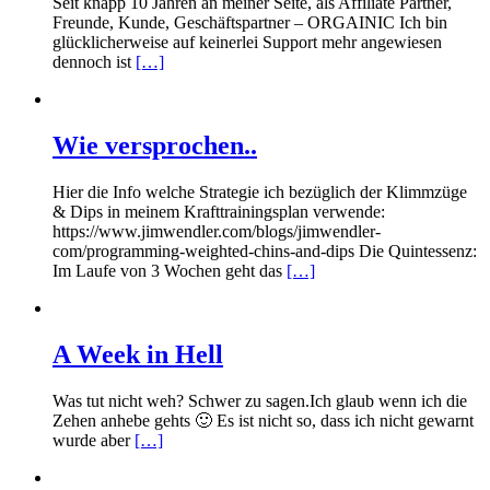
Seit knapp 10 Jahren an meiner Seite, als Affiliate Partner,
Freunde, Kunde, Geschäftspartner – ORGAINIC Ich bin
glücklicherweise auf keinerlei Support mehr angewiesen
dennoch ist
[…]
Wie versprochen..
Hier die Info welche Strategie ich bezüglich der Klimmzüge
& Dips in meinem Krafttrainingsplan verwende:
https://www.jimwendler.com/blogs/jimwendler-
com/programming-weighted-chins-and-dips Die Quintessenz:
Im Laufe von 3 Wochen geht das
[…]
A Week in Hell
Was tut nicht weh? Schwer zu sagen.Ich glaub wenn ich die
Zehen anhebe gehts 🙂 Es ist nicht so, dass ich nicht gewarnt
wurde aber
[…]