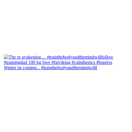
Winter ist coming... #trainthebodyandthemindwillf