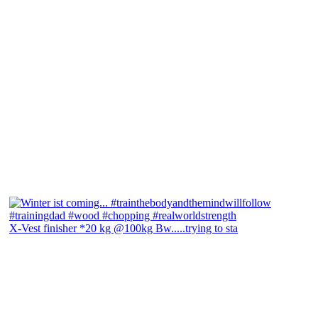
X-Vest finisher *20 kg @100kg Bw.....trying to sta