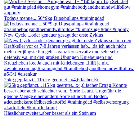
Todays menue....50*9kg Dips/pullups #trainingdad
New Cycle....oder genauer gesagt der erste Zyklus
25kg gepflanzt...115 kg geerntet...x4,6 facher Er
Hässlicher zweiter..aber besser als ein Stein am