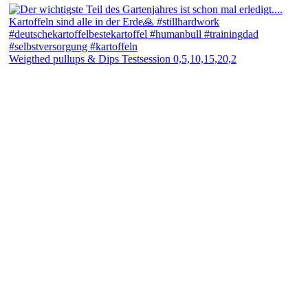
Weigthed pullups & Dips Testsession 0,5,10,15,20,2