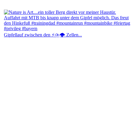
Gipfellauf zwischen den ⚡⛈️🌩️ Zellen...