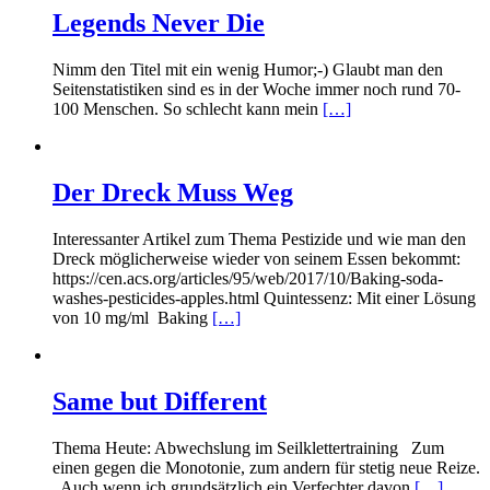
Legends Never Die
Nimm den Titel mit ein wenig Humor;-) Glaubt man den
Seitenstatistiken sind es in der Woche immer noch rund 70-
100 Menschen. So schlecht kann mein
[…]
Der Dreck Muss Weg
Interessanter Artikel zum Thema Pestizide und wie man den
Dreck möglicherweise wieder von seinem Essen bekommt:
https://cen.acs.org/articles/95/web/2017/10/Baking-soda-
washes-pesticides-apples.html Quintessenz: Mit einer Lösung
von 10 mg/ml Baking
[…]
Same but Different
Thema Heute: Abwechslung im Seilklettertraining Zum
einen gegen die Monotonie, zum andern für stetig neue Reize.
Auch wenn ich grundsätzlich ein Verfechter davon
[…]