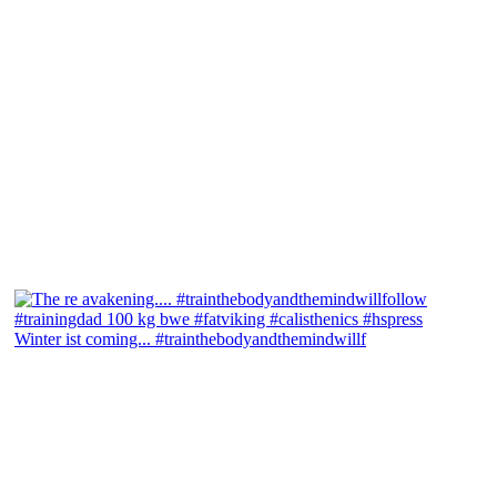
Winter ist coming... #trainthebodyandthemindwillf