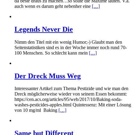
da beste draus zu machen…so sollte die Maxime lauten. V.a.
auch wenn es darum geht nebenher eine
[…]
Legends Never Die
Nimm den Titel mit ein wenig Humor;-) Glaubt man den
Seitenstatistiken sind es in der Woche immer noch rund 70-
100 Menschen. So schlecht kann mein
[…]
Der Dreck Muss Weg
Interessanter Artikel zum Thema Pestizide und wie man den
Dreck möglicherweise wieder von seinem Essen bekommt:
https://cen.acs.org/articles/95/web/2017/10/Baking-soda-
washes-pesticides-apples.html Quintessenz: Mit einer Lösung
von 10 mg/ml Baking
[…]
Same but Different