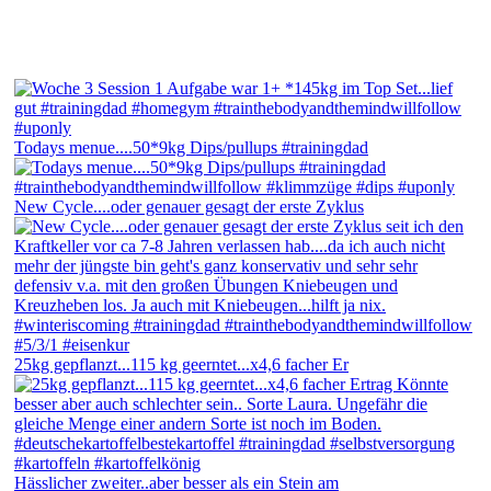
Todays menue....50*9kg Dips/pullups #trainingdad
New Cycle....oder genauer gesagt der erste Zyklus
25kg gepflanzt...115 kg geerntet...x4,6 facher Er
Hässlicher zweiter..aber besser als ein Stein am