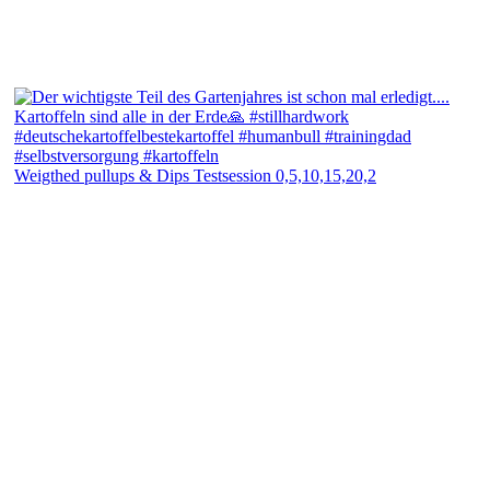
Weigthed pullups & Dips Testsession 0,5,10,15,20,2