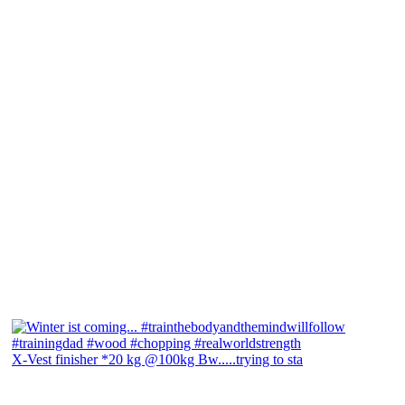
X-Vest finisher *20 kg @100kg Bw.....trying to sta