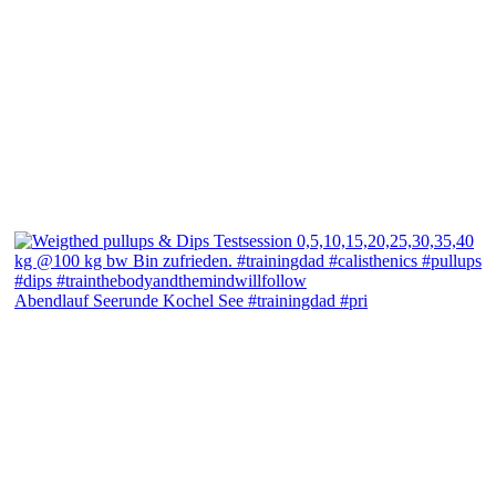
Abendlauf Seerunde Kochel See #trainingdad #pri