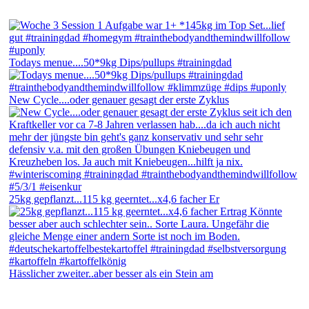
Todays menue....50*9kg Dips/pullups #trainingdad
New Cycle....oder genauer gesagt der erste Zyklus
25kg gepflanzt...115 kg geerntet...x4,6 facher Er
Hässlicher zweiter..aber besser als ein Stein am