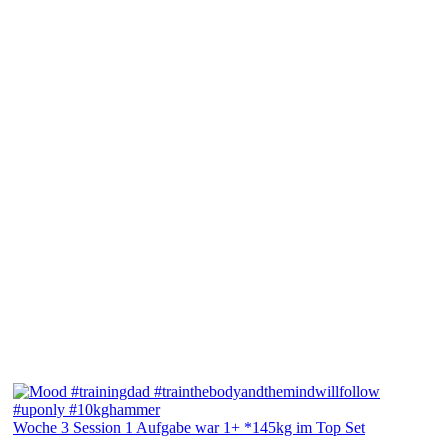
Woche 3 Session 1 Aufgabe war 1+ *145kg im Top Set