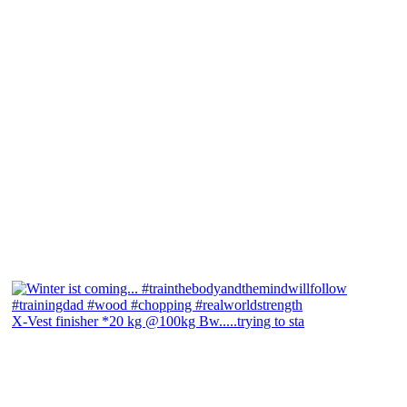
X-Vest finisher *20 kg @100kg Bw.....trying to sta