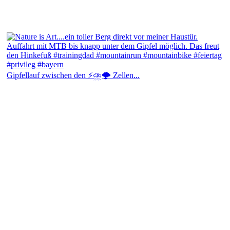
Gipfellauf zwischen den ⚡⛈️🌩️ Zellen...