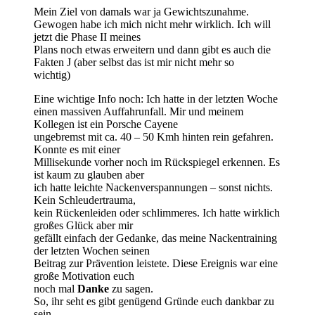
Mein Ziel von damals war ja Gewichtszunahme.
Gewogen habe ich mich nicht mehr wirklich. Ich will
jetzt die Phase II meines
Plans noch etwas erweitern und dann gibt es auch die
Fakten J (aber selbst das ist mir nicht mehr so
wichtig)
Eine wichtige Info noch: Ich hatte in der letzten Woche
einen massiven Auffahrunfall. Mir und meinem
Kollegen ist ein Porsche Cayene
ungebremst mit ca. 40 – 50 Kmh hinten rein gefahren.
Konnte es mit einer
Millisekunde vorher noch im Rückspiegel erkennen. Es
ist kaum zu glauben aber
ich hatte leichte Nackenverspannungen – sonst nichts.
Kein Schleudertrauma,
kein Rückenleiden oder schlimmeres. Ich hatte wirklich
großes Glück aber mir
gefällt einfach der Gedanke, das meine Nackentraining
der letzten Wochen seinen
Beitrag zur Prävention leistete. Diese Ereignis war eine
große Motivation euch
noch mal
Danke
zu sagen.
So, ihr seht es gibt genügend Gründe euch dankbar zu
sein.