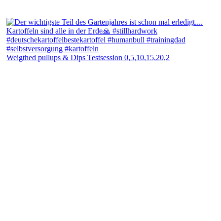
Weigthed pullups & Dips Testsession 0,5,10,15,20,2