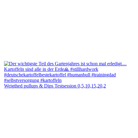
Weigthed pullups & Dips Testsession 0,5,10,15,20,2