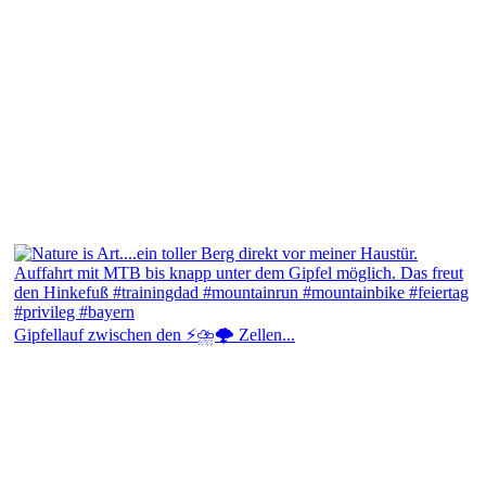
Gipfellauf zwischen den ⚡⛈️🌩️ Zellen...