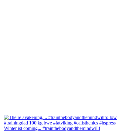
Winter ist coming... #trainthebodyandthemindwillf