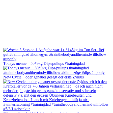
Todays menue....50*9kg Dips/pullups #trainingdad
New Cycle....oder genauer gesagt der erste Zyklus