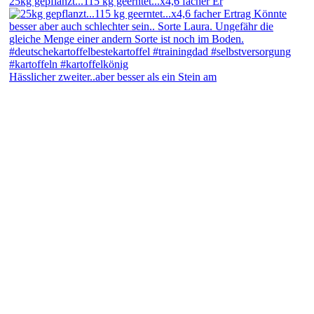
25kg gepflanzt...115 kg geerntet...x4,6 facher Er
Hässlicher zweiter..aber besser als ein Stein am