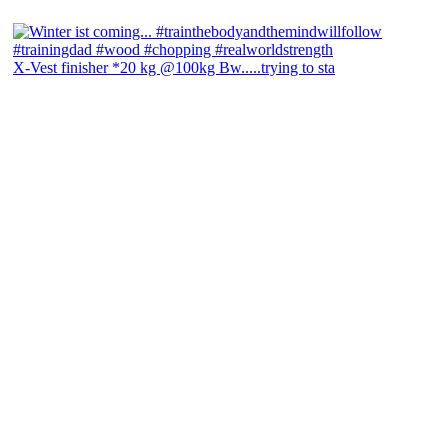
X-Vest finisher *20 kg @100kg Bw.....trying to sta