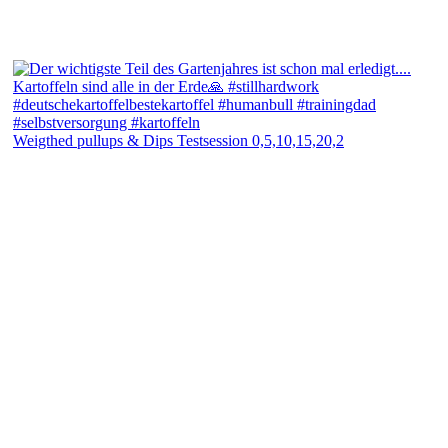
Weigthed pullups & Dips Testsession 0,5,10,15,20,2