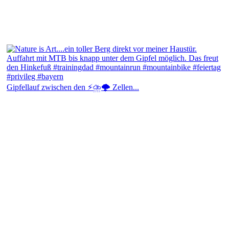
Gipfellauf zwischen den ⚡⛈️🌩️ Zellen...