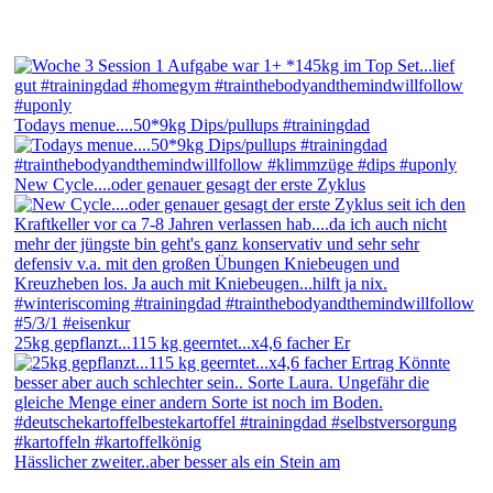
Todays menue....50*9kg Dips/pullups #trainingdad
New Cycle....oder genauer gesagt der erste Zyklus
25kg gepflanzt...115 kg geerntet...x4,6 facher Er
Hässlicher zweiter..aber besser als ein Stein am