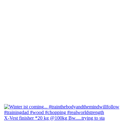
X-Vest finisher *20 kg @100kg Bw.....trying to sta