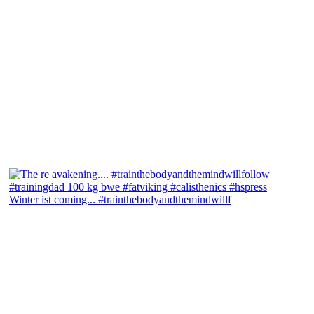
Winter ist coming... #trainthebodyandthemindwillf