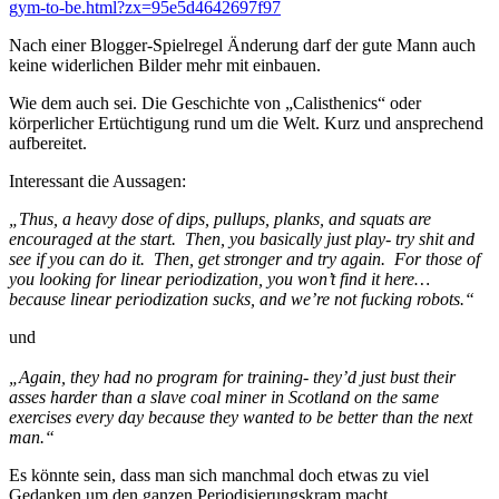
gym-to-be.html?zx=95e5d4642697f97
Nach einer Blogger-Spielregel Änderung darf der gute Mann auch
keine widerlichen Bilder mehr mit einbauen.
Wie dem auch sei. Die Geschichte von „Calisthenics“ oder
körperlicher Ertüchtigung rund um die Welt. Kurz und ansprechend
aufbereitet.
Interessant die Aussagen:
„Thus, a heavy dose of dips, pullups, planks, and squats are
encouraged at the start. Then, you basically just play- try shit and
see if you can do it. Then, get stronger and try again. For those of
you looking for linear periodization, you won’t find it here…
because linear periodization sucks, and we’re not fucking robots.“
und
„Again, they had no program for training- they’d just bust their
asses harder than a slave coal miner in Scotland on the same
exercises every day because they wanted to be better than the next
man.“
Es könnte sein, dass man sich manchmal doch etwas zu viel
Gedanken um den ganzen Periodisierungskram macht.