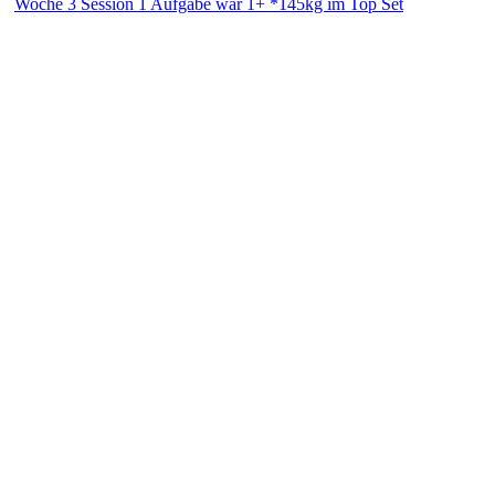
Woche 3 Session 1 Aufgabe war 1+ *145kg im Top Set