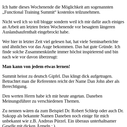
Ich hatte dieses Wochenende die Möglichkeit am sogenannten
„Functional Training Summit“ kostenlos teilzunehmen.
Nicht weil ich so toll blogge sondern weil ich mir dafür auch einiges
an Arbeit am letzten freien Wochenende vor besagtem längeren
Auslandsaufenthalt eingebrockt habe.
Wer hier in letzter Zeit viel gelesen hat, hat viele Seminarberichte
und ähnliches vor das Auge bekommen. Das hat gute Gründe. Ich
finde solche Zusammenkünfte immer höchst inspirierend und bin
nach wie vor davon überzeugt:
Man kann von jedem etwas lernen!
Summit heisst zu deutsch Gipfel. Das klingt dick aufgetragen.
Betrachtet man die Referenten reicht der Name Dan John aber als
Berechtigung.
Den werten Herrn habe ich mir heute angetan. Daneben
Meinungsführer zu verschiedenen Themen.
Zu nennen wären da zum Beispiel Dr. Robert Schleip oder auch Dr.
Sukopp als bekannte Namen Daneben noch einige für mich
unbekannt wie z.B. Andreas Pürzel. Ein überaus unterhaltsamer
Geselle mit dicken Ärmeln ;.)