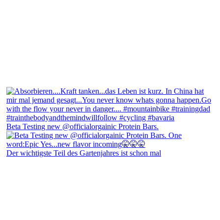
Beta Testing new @officialorgainic Protein Bars.
Der wichtigste Teil des Gartenjahres ist schon mal