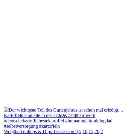
Weigthed pullups & Dips Testsession 0,5,10,15,20,2