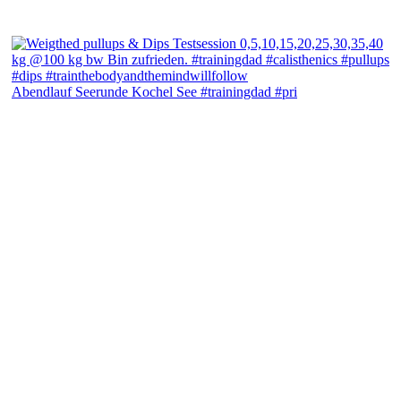
Abendlauf Seerunde Kochel See #trainingdad #pri