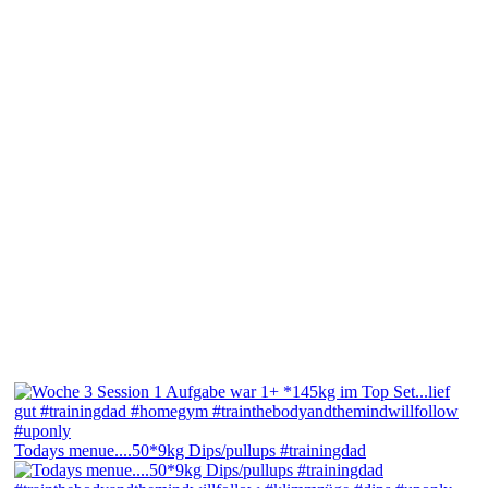
Todays menue....50*9kg Dips/pullups #trainingdad