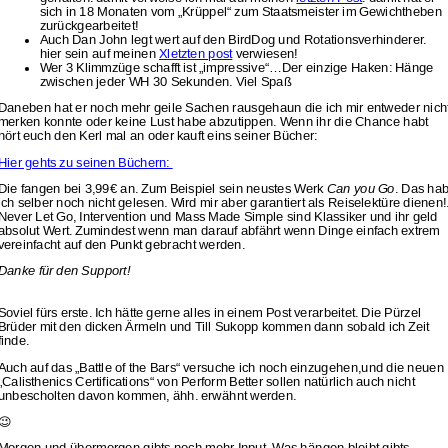
sich in 18 Monaten vom „Krüppel“ zum Staatsmeister im Gewichtheben
zurückgearbeitet!
Auch Dan John legt wert auf den BirdDog und Rotationsverhinderer.
hier sein auf meinen
Xletzten post
verwiesen!
Wer 3 Klimmzüge schafft ist „impressive“…Der einzige Haken: Hänge
zwischen jeder WH 30 Sekunden. Viel Spaß
Daneben hat er noch mehr geile Sachen rausgehaun die ich mir entweder nich
merken konnte oder keine Lust habe abzutippen. Wenn ihr die Chance habt
hört euch den Kerl mal an oder kauft eins seiner Bücher:
Hier gehts zu seinen Büchern:
Die fangen bei 3,99€ an. Zum Beispiel sein neustes Werk
Can you Go
. Das ha
ich selber noch nicht gelesen. Wird mir aber garantiert als Reiselektüre dienen!
Never Let Go, Intervention und Mass Made Simple sind Klassiker und ihr geld
absolut Wert. Zumindest wenn man darauf abfährt wenn Dinge einfach extrem
vereinfacht auf den Punkt gebracht werden.
Danke für den Support!
Soviel fürs erste. Ich hätte gerne alles in einem Post verarbeitet. Die Pürzel
Brüder mit den dicken Ärmeln und Till Sukopp kommen dann sobald ich Zeit
finde.
Auch auf das „Battle of the Bars“ versuche ich noch einzugehen,und die neuen
„Calisthenics Certifications“ von Perform Better sollen natürlich auch nicht
unbescholten davon kommen, ähh. erwähnt werden.
😉