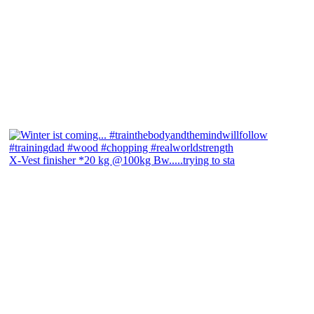
X-Vest finisher *20 kg @100kg Bw.....trying to sta