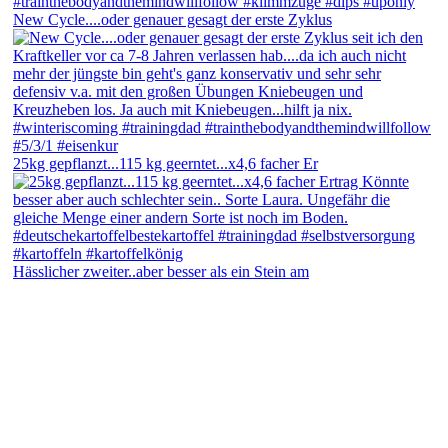
New Cycle....oder genauer gesagt der erste Zyklus
25kg gepflanzt...115 kg geerntet...x4,6 facher Er
Hässlicher zweiter..aber besser als ein Stein am