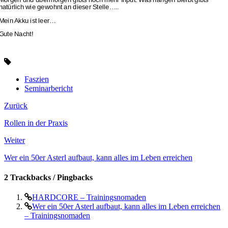
Morgen und übermorgen gibts noch mehr Input. Was hängen bleibt gibts
natürlich wie gewohnt an dieser Stelle…..
Mein Akku ist leer…
Gute Nacht!
Faszien
Seminarbericht
Zurück
Rollen in der Praxis
Weiter
Wer ein 50er Asterl aufbaut, kann alles im Leben erreichen
2 Trackbacks / Pingbacks
HARDCORE – Trainingsnomaden
Wer ein 50er Asterl aufbaut, kann alles im Leben erreichen
– Trainingsnomaden