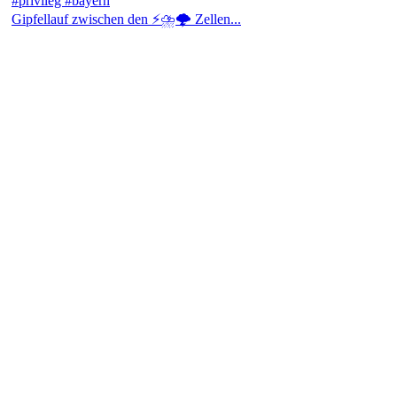
Gipfellauf zwischen den ⚡⛈️🌩️ Zellen...