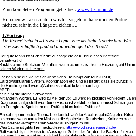
Zum kompletten Programm gehts hier:
www.ft-summit.de
Kommen wir also zu dem was ich so gelernt habe um den Prolog
nicht zu sehr in die Länge zu ziehen….
1.Vortrag:
Dr. Robert Schleip – Faszien Hype: eine kritische Nabelschau. Was
ist wissenschaftlich fundiert und wohin geht der Trend?
Der gute Mann ist auch für die Aussage die den Titel dieses Post ziert
verantwortlich.
Backt kleinere Brötchen! Vor allem wenn es um das Thema Faszien geht.
Um in
seinen Worten zu bleiben:
Faszien sind die kleine Schwester(des Trainings von Muskulatur,
Cardiovaskulären System, Koordination etc) und es ist gut, dass sie zurück in
die Familie geholt wurde(Aufmerksamkeit bekommen hat)
ABER
es bleibt die kleine Schwester!
Mit andern Worten. Es wird zu viel gehypt. Es werden plötzlich von jedem Laie
Diagnosen aufgestellt wie:Deine Faszie ist verklebt oder du musst Schwingen
um Energie zu Speichern etc. Dafür gibt es keine Evidenz!
Ein sehr spannendes Thema bei dem ich auf der Arbeit regelmäßig eine Krise
bekomme wenn man den Mist den die Apotheken Rundschau, Kollegen oder
das Internet verzapft haben wieder ausbügeln muss….
Was Sache ist gibts hier nachzulesen:
http://www.fasciaresearch.de/
Seit vorsichtig mit konkreten Aussagen. Selbst der Dr., der die Faszien für viele
erst populär gemacht hat, revidiert heute viele seiner Aussagen von vor einem