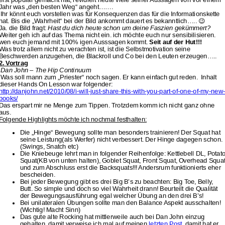
Jahr was „den besten Weg“ angeht…….
Ihr könnt euch vorstellen was für Konsequenzen das für die Informationskette
hat. Bis die „Wahrheit“ bei der Bild ankommt dauert es bekanntlich….. 😉
Ja. die Bild fragt:
Hast du dich heute schon um deine Faszien gekümmert?
Weiter geh ich auf das Thema nicht ein. ich möchte euch nur sensibilisieren.
wen euch jemand mit 100% igen Ausssagen kommt.
Seit auf der Hut!!!
Was trotz allem nicht zu verachten ist, ist die Selbstmotivation seine
Beschwerden anzugehen, die Blackroll und Co bei den Leuten erzeugen…..
2. Vortrag
Dan John – The Hip Continuum
Was soll mann zum „Priester“ noch sagen. Er kann einfach gut reden. Inhalt
dieser Hands On Lesson war folgender:
http://danjohn.net/2010/08/i-will-just-share-this-with-you-part-of-one-of-my-new
books/
Das erspart mir ne Menge zum Tippen. Trotzdem komm ich nicht ganz ohne
aus.
Folgende Highlights möchte ich nochmal festhalten:
Die „Hinge“ Bewegung sollte man besonders trainieren! Der Squat hat
seine Leistung(als Werfer) nicht verbessert. Der Hinge dagegen schon.
(Swings, Snatch etc)
Die Kniebeuge lehrt man in folgender Reihenfolge: Kettlebell DL, Potat
Squat(KB von unten halten), Goblet Squat, Front Squat, Overhead Squa
und zum Abschluss erst die Backsquats!!! Andersrum funktionierts eher
bescheiden.
Bei jeder Bewegung gibt es drei Big B’s zu beachten: Big Toe, Belly,
Butt. So simple und doch so viel Wahrheit drann! Beurteilt die Qualität
der Bewegungsausführung egal welcher Übung an den drei B’s!
Bei unilateralen Übungen sollte man den Balance Aspekt ausschalten!
(Wichtig! Macht Sinn)
Das gute alte Rocking hat mittlerweile auch bei Dan John einzug
gehalten. damit verweise ich mal auf meinen
letzten Post
. damit hat er