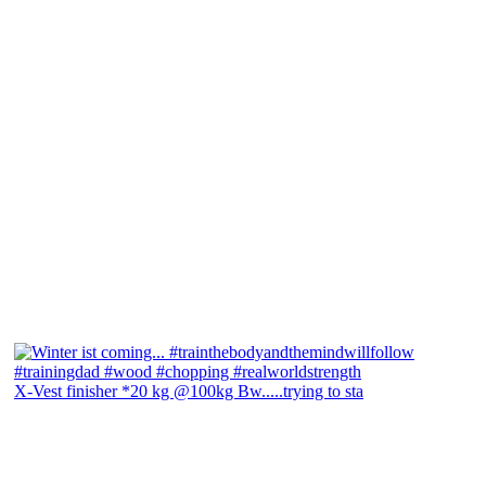
X-Vest finisher *20 kg @100kg Bw.....trying to sta