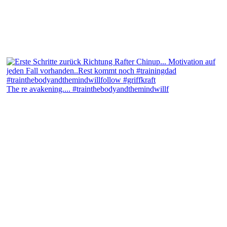
The re avakening.... #trainthebodyandthemindwillf