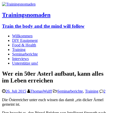
Trainingsnomaden
Train the body and the mind will follow
Willkommen
DIY Equipment
Food & Health
Training
Seminarberichte
Interviews
Unterstütze uns!
Wer ein 50er Asterl aufbaut, kann alles
im Leben erreichen
26. Juli 2015
ThomasWulff
Seminarberichte
,
Training
2
Die Österreicher unter euch wissen das damit „ein dicker Ärmel
gemeint ist.
Den braucht es, den Pürzel Brüdern von Intelligent Strength nach,