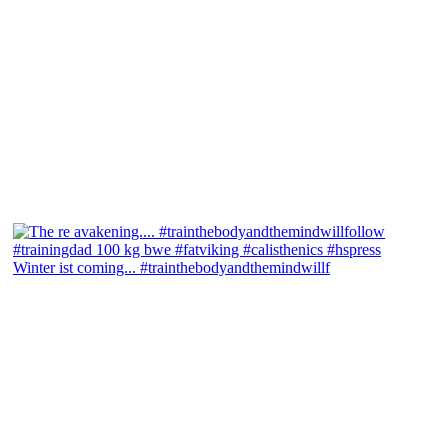
Winter ist coming... #trainthebodyandthemindwillf