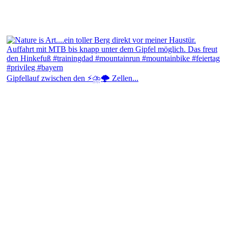
Gipfellauf zwischen den ⚡⛈️🌩️ Zellen...