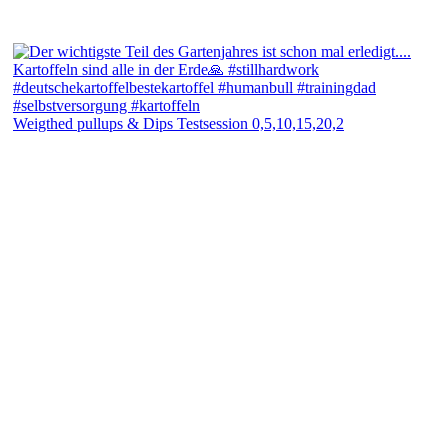
Weigthed pullups & Dips Testsession 0,5,10,15,20,2