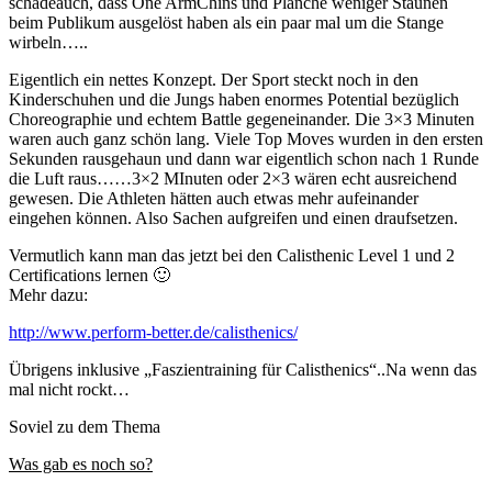
schadeauch, dass One ArmChins und Planche weniger Staunen
beim Publikum ausgelöst haben als ein paar mal um die Stange
wirbeln…..
Eigentlich ein nettes Konzept. Der Sport steckt noch in den
Kinderschuhen und die Jungs haben enormes Potential bezüglich
Choreographie und echtem Battle gegeneinander. Die 3×3 Minuten
waren auch ganz schön lang. Viele Top Moves wurden in den ersten
Sekunden rausgehaun und dann war eigentlich schon nach 1 Runde
die Luft raus……3×2 MInuten oder 2×3 wären echt ausreichend
gewesen. Die Athleten hätten auch etwas mehr aufeinander
eingehen können. Also Sachen aufgreifen und einen draufsetzen.
Vermutlich kann man das jetzt bei den Calisthenic Level 1 und 2
Certifications lernen 🙂
Mehr dazu:
http://www.perform-better.de/calisthenics/
Übrigens inklusive „Faszientraining für Calisthenics“..Na wenn das
mal nicht rockt…
Soviel zu dem Thema
Was gab es noch so?