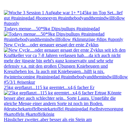
Todays menue....50*9kg Dips/pullups #trainingdad
New Cycle....oder genauer gesagt der erste Zyklus
25kg gepflanzt...115 kg geerntet...x4,6 facher Er
Hässlicher zweiter..aber besser als ein Stein am