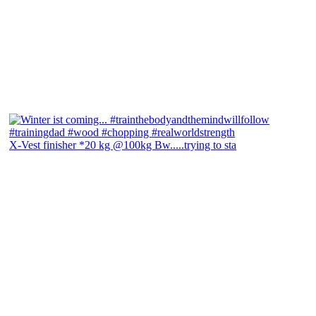
X-Vest finisher *20 kg @100kg Bw.....trying to sta