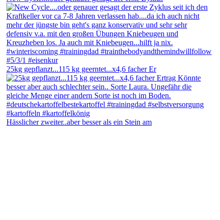
25kg gepflanzt...115 kg geerntet...x4,6 facher Er
Hässlicher zweiter..aber besser als ein Stein am