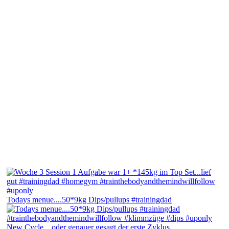
Todays menue....50*9kg Dips/pullups #trainingdad
New Cycle....oder genauer gesagt der erste Zyklus