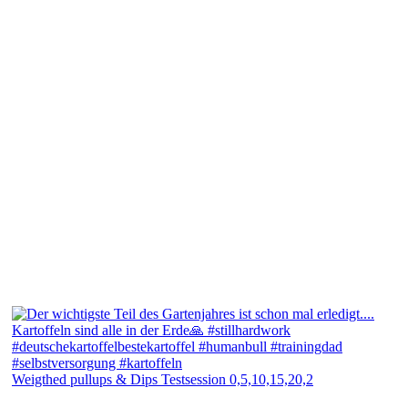
Weigthed pullups & Dips Testsession 0,5,10,15,20,2