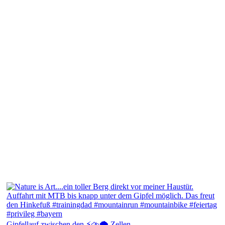
Gipfellauf zwischen den ⚡⛈️🌩️ Zellen...