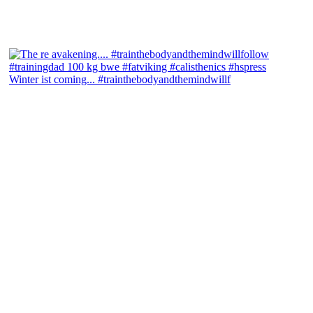
Winter ist coming... #trainthebodyandthemindwillf