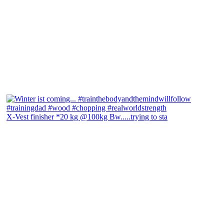
X-Vest finisher *20 kg @100kg Bw.....trying to sta