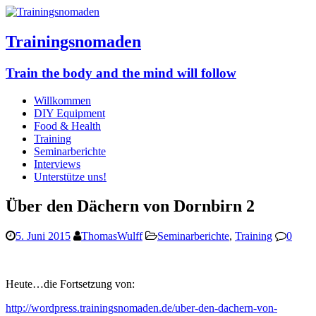
Trainingsnomaden
Train the body and the mind will follow
Willkommen
DIY Equipment
Food & Health
Training
Seminarberichte
Interviews
Unterstütze uns!
Über den Dächern von Dornbirn 2
5. Juni 2015
ThomasWulff
Seminarberichte
,
Training
0
Heute…die Fortsetzung von:
http://wordpress.trainingsnomaden.de/uber-den-dachern-von-