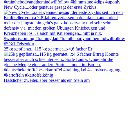
New Cycle....oder genauer gesagt der erste Zyklus
25kg gepflanzt...115 kg geerntet...x4,6 facher Er
Hässlicher zweiter..aber besser als ein Stein am