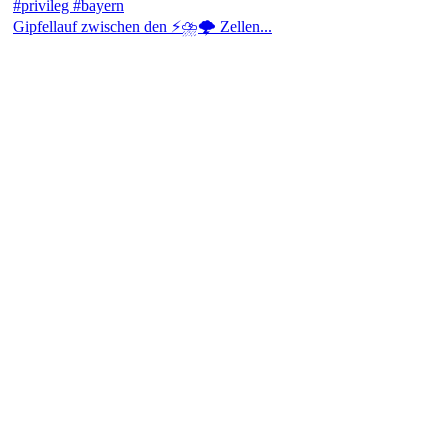
Gipfellauf zwischen den ⚡⛈️🌩️ Zellen...