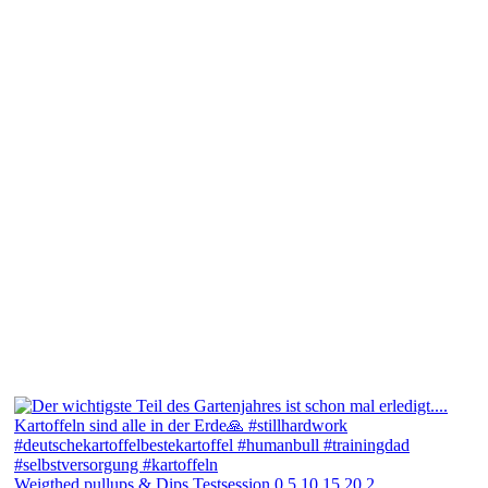
Weigthed pullups & Dips Testsession 0,5,10,15,20,2