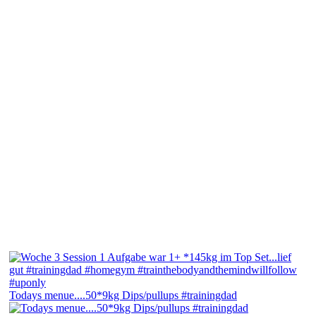
Todays menue....50*9kg Dips/pullups #trainingdad