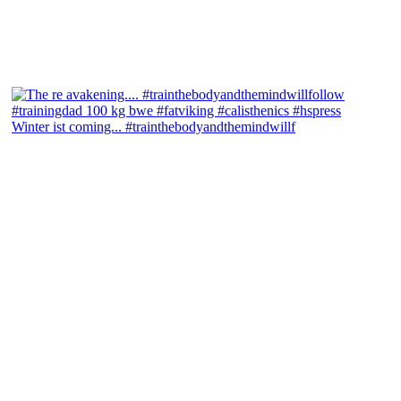
Winter ist coming... #trainthebodyandthemindwillf