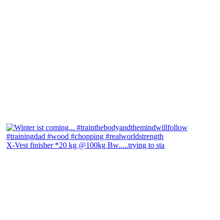
X-Vest finisher *20 kg @100kg Bw.....trying to sta