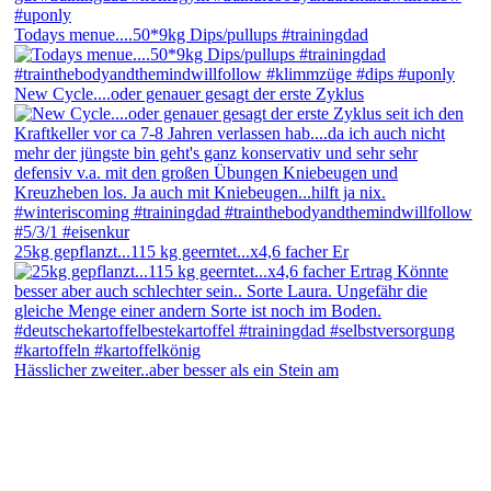
Todays menue....50*9kg Dips/pullups #trainingdad
New Cycle....oder genauer gesagt der erste Zyklus
25kg gepflanzt...115 kg geerntet...x4,6 facher Er
Hässlicher zweiter..aber besser als ein Stein am