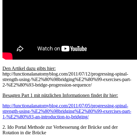
Den Artikel dazu gibts hier:
http://functionalanatomyblog.com/2011/07/12/progressing-spinal-
strength-using-%E2%80%98bridging%E2%80%99-exercises-part-
2-%E2%80%93-bridge-progression-sequence/
Besagten Part 1 mit nützlichen Informationen findet ihr hier:
http://functionalanatomyblog.com/2011/07/05/progressing-spinal-
strength-using-%E2%80%98bridging%E2%80%99-exercises-part-
1-%E2%80%93-an-introduction-to-bridging/
2. Ido Portal Methode zur Verbesserung der Brücke und der
Rotation in die Brücke