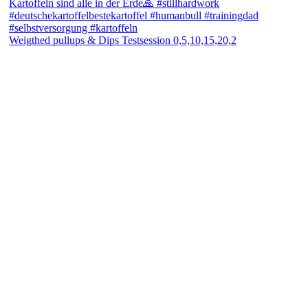
Weigthed pullups & Dips Testsession 0,5,10,15,20,2