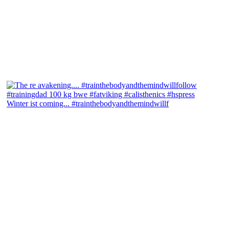
Winter ist coming... #trainthebodyandthemindwillf