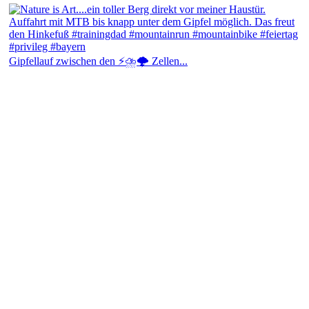
Gipfellauf zwischen den ⚡⛈️🌩️ Zellen...