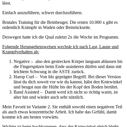
lässt.
Einfach auszuführen, schwer durchzuführen.
Brutales Training für die Beinbeuger. Die ersten 10.000 x gibt es
ordentlich Krämpfe in Waden oder Beinrückseite.
Deswegen hatte ich die Qual zuletzt 2x die Woche im Programm.
Folgende Herangehensweisen wechsle ich nach Lust, Laune und
Krampfverhalten ab:
Negative – also den gestrecken Körper langsam ablassen bis
die Fingerspitzen beim Ende assistieren dürfen und dann mit
leichtem Schwung in die ASTE zurück.
Harop Curl – Von Ido geprägter Begriff. Bei dieser Version
lässt du dich soweit vor wie du kannst, hälst den Kniewinkel
und beugst nun die Hüfte bis der Kopf den Boden berührt.
Band Assisted – Damit werd ich nicht so richtig warm, ist
aber hin und wieder auch sehr nützlich.
Mein Favorit ist Variante 2. Sie enthält sowohl einen negativen Teil
als auch etwas konzentrische Arbeit. Ich habe das Gefühl, damit
komme ich am besten vorwärts.
Wichtig ist beim hochkommen, dass der Kniewinkel gleich bleibt.