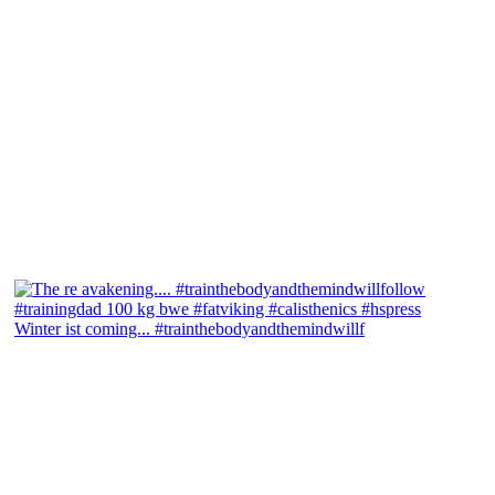
Winter ist coming... #trainthebodyandthemindwillf