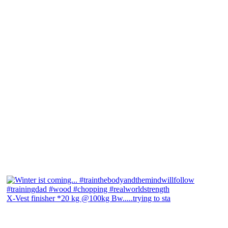
X-Vest finisher *20 kg @100kg Bw.....trying to sta