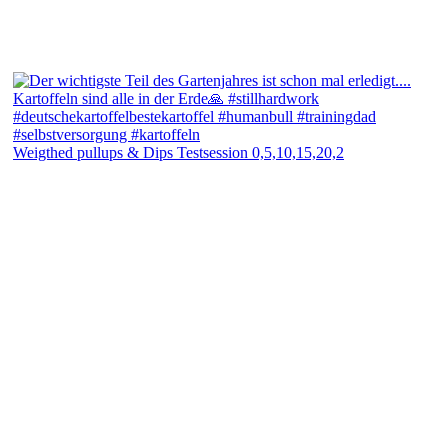
Weigthed pullups & Dips Testsession 0,5,10,15,20,2