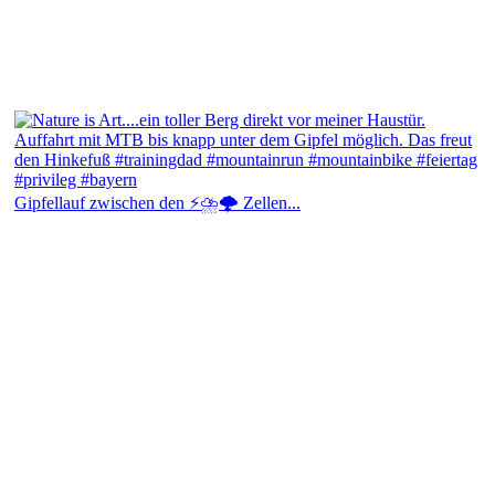
Gipfellauf zwischen den ⚡⛈️🌩️ Zellen...