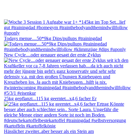
Todays menue....50*9kg Dips/pullups #trainingdad
New Cycle....oder genauer gesagt der erste Zyklus
25kg gepflanzt...115 kg geerntet...x4,6 facher Er
Hässlicher zweiter..aber besser als ein Stein am