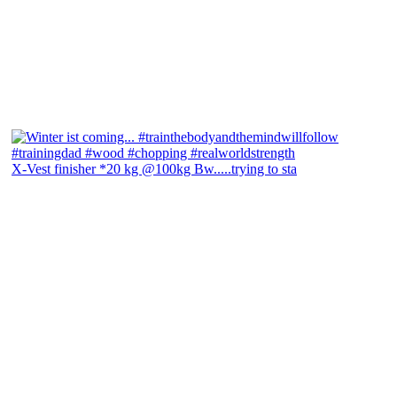
X-Vest finisher *20 kg @100kg Bw.....trying to sta