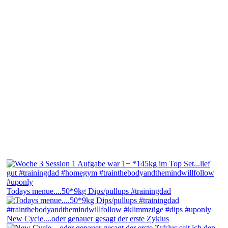
Todays menue....50*9kg Dips/pullups #trainingdad
New Cycle....oder genauer gesagt der erste Zyklus