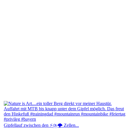
Gipfellauf zwischen den ⚡⛈️🌩️ Zellen...