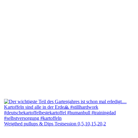
Weigthed pullups & Dips Testsession 0,5,10,15,20,2