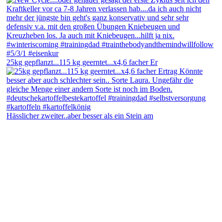
25kg gepflanzt...115 kg geerntet...x4,6 facher Er
Hässlicher zweiter..aber besser als ein Stein am