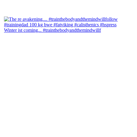
Winter ist coming... #trainthebodyandthemindwillf