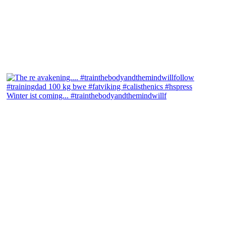
Winter ist coming... #trainthebodyandthemindwillf