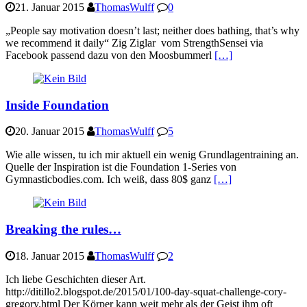
21. Januar 2015
ThomasWulff
0
„People say motivation doesn’t last; neither does bathing, that’s why
we recommend it daily“ Zig Ziglar vom StrengthSensei via
Facebook passend dazu von den Moosbummerl
[…]
Inside Foundation
20. Januar 2015
ThomasWulff
5
Wie alle wissen, tu ich mir aktuell ein wenig Grundlagentraining an.
Quelle der Inspiration ist die Foundation 1-Series von
Gymnasticbodies.com. Ich weiß, dass 80$ ganz
[…]
Breaking the rules…
18. Januar 2015
ThomasWulff
2
Ich liebe Geschichten dieser Art.
http://ditillo2.blogspot.de/2015/01/100-day-squat-challenge-cory-
gregory.html Der Körper kann weit mehr als der Geist ihm oft