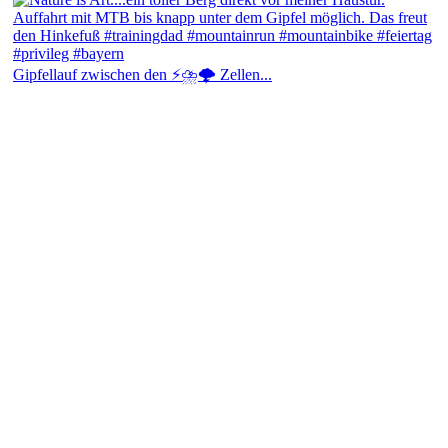
Gipfellauf zwischen den ⚡⛈️🌩️ Zellen...