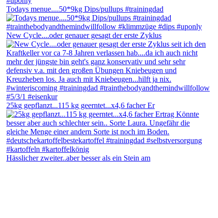
Todays menue....50*9kg Dips/pullups #trainingdad
New Cycle....oder genauer gesagt der erste Zyklus
25kg gepflanzt...115 kg geerntet...x4,6 facher Er
Hässlicher zweiter..aber besser als ein Stein am