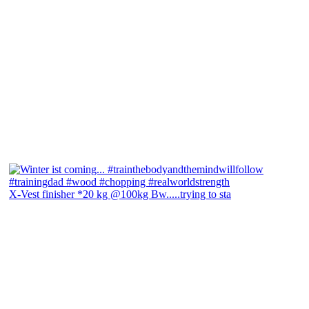
X-Vest finisher *20 kg @100kg Bw.....trying to sta