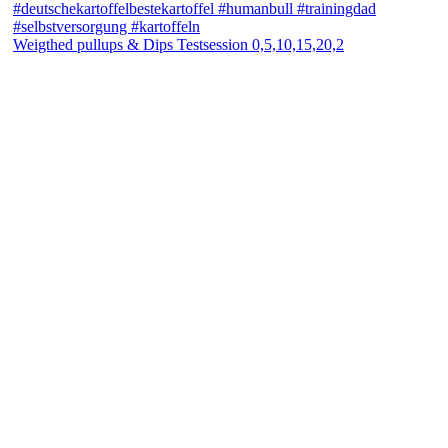
Weigthed pullups & Dips Testsession 0,5,10,15,20,2