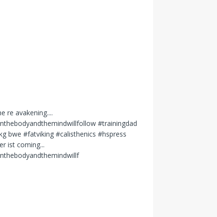
er ist coming...
inthebodyandthemindwillf