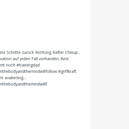
re avakening....
inthebodyandthemindwillf