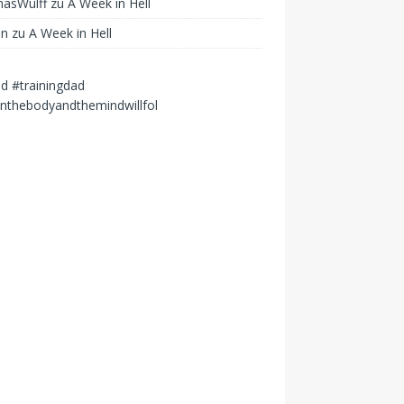
asWulff
zu
A Week in Hell
in
zu
A Week in Hell
 #trainingdad
inthebodyandthemindwillfol