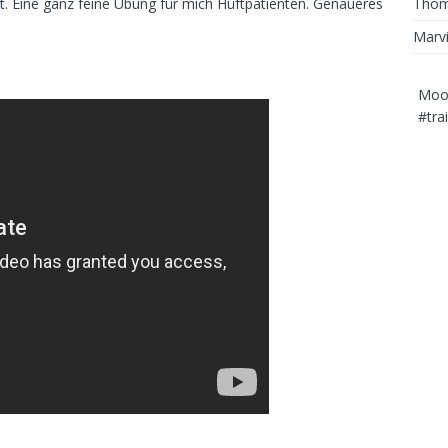
Thom
. Eine ganz feine Übung für mich Hüftpatienten. Genaueres
Marv
Mood
#tra