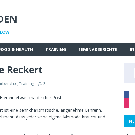
DEN
LLOW
FOOD & HEALTH
TRAINING
SEMINARBERICHTE
IN
e Reckert
rberichte
,
Training
3
. Hier ein etwas chaotischer Post:
rt ist eine sehr charismatische, angenehme Lehrerin.
iel mehr, dass jeder seine eigene Methode braucht und
NE