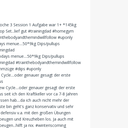
ys menue....50*9kg Dips/pullups
iningdad
Cycle....oder genauer gesagt der erste
us