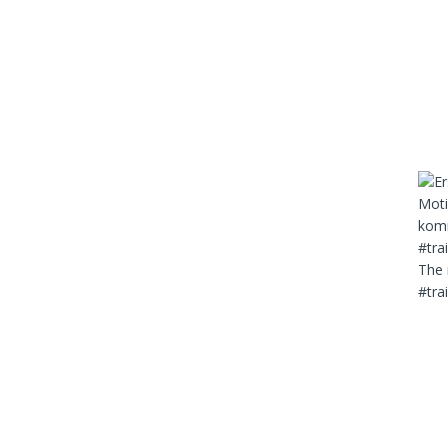
The 
#tra