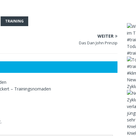
TRAINING
WEITER
Das Dan John Prinzip
Toda
#tra
New 
aden
Zykl
eckert – Trainingsnomaden
.