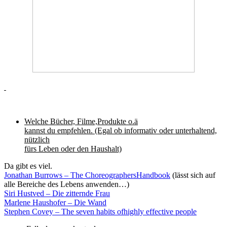
Welche Bücher, Filme,Produkte o.ä
kannst du empfehlen. (Egal ob informativ oder unterhaltend,
nützlich
fürs Leben oder den Haushalt)
Da gibt es viel.
Jonathan Burrows – The ChoreographersHandbook
(lässt sich auf
alle Bereiche des Lebens anwenden…)
Siri Hustved – Die zitternde Frau
Marlene Haushofer – Die Wand
Stephen Covey – The seven habits ofhighly effective people