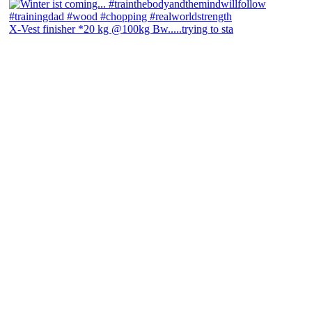
X-Vest finisher *20 kg @100kg Bw.....trying to sta