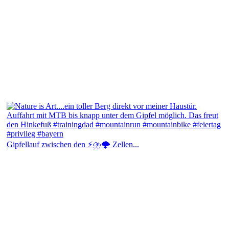
Gipfellauf zwischen den ⚡⛈️🌩️ Zellen...