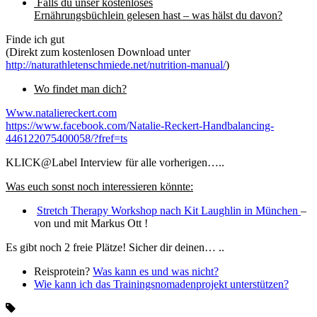
Falls du unser kostenloses
Ernährungsbüchlein gelesen hast – was hälst du davon?
Finde ich gut
(Direkt zum kostenlosen Download unter
http://naturathletenschmiede.net/nutrition-manual/
)
Wo findet man dich?
Www.nataliereckert.com
https://www.facebook.com/Natalie-Reckert-Handbalancing-
446122075400058/?fref=ts
KLICK@Label Interview für alle vorherigen…..
Was euch sonst noch interessieren könnte:
Stretch Therapy Workshop nach Kit Laughlin in München
–
von und mit Markus Ott !
Es gibt noch 2 freie Plätze! Sicher dir deinen… ..
Reisprotein?
Was kann es und was nicht?
Wie kann ich das Trainingsnomadenprojekt unterstützen?