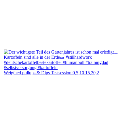
Weigthed pullups & Dips Testsession 0,5,10,15,20,2