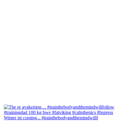
Winter ist coming... #trainthebodyandthemindwillf