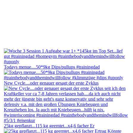
Todays menue....50*9kg Dips/pullups #trainingdad
New Cycle....oder genauer gesagt der erste Zyklus
25kg gepflanzt...115 kg geerntet...x4,6 facher Er