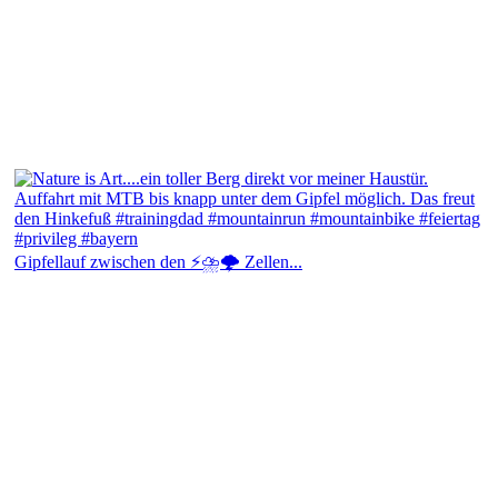
Gipfellauf zwischen den ⚡⛈️🌩️ Zellen...