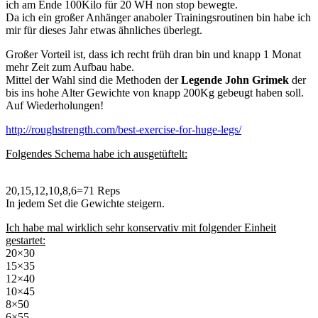
ich am Ende 100Kilo für 20 WH non stop bewegte.
Da ich ein großer Anhänger anaboler Trainingsroutinen bin habe ich
mir für dieses Jahr etwas ähnliches überlegt.
Großer Vorteil ist, dass ich recht früh dran bin und knapp 1 Monat
mehr Zeit zum Aufbau habe.
Mittel der Wahl sind die Methoden der
Legende John Grimek
der
bis ins hohe Alter Gewichte von knapp 200Kg gebeugt haben soll.
Auf Wiederholungen!
http://roughstrength.com/best-exercise-for-huge-legs/
Folgendes Schema habe ich ausgetüftelt:
20,15,12,10,8,6=71 Reps
In jedem Set die Gewichte steigern.
Ich habe mal wirklich sehr konservativ mit folgender Einheit
gestartet:
20×30
15×35
12×40
10×45
8×50
6×55