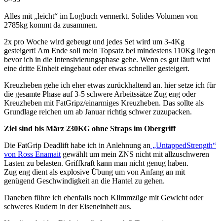
Alles mit „leicht“ im Logbuch vermerkt. Solides Volumen von
2785kg kommt da zusammen.
2x pro Woche wird gebeugt und jedes Set wird um 3-4Kg
gesteigert! Am Ende soll mein Topsatz bei mindestens 110Kg liegen
bevor ich in die Intensivierungsphase gehe. Wenn es gut läuft wird
eine dritte Einheit eingebaut oder etwas schneller gesteigert.
Kreuzheben gehe ich eher etwas zurückhaltend an. hier setze ich für
die gesamte Phase auf 3-5 schwere Arbeitssätze Zug eng oder
Kreuzheben mit FatGripz/einarmiges Kreuzheben. Das sollte als
Grundlage reichen um ab Januar richtig schwer zuzupacken.
Ziel sind bis März 230KG ohne Straps im Obergriff
Die FatGrip Deadlift habe ich in Anlehnung an
„UntappedStrength“
von Ross Enamait
gewählt um mein ZNS nicht mit allzuschweren
Lasten zu belasten. Griffkraft kann man nicht genug haben.
Zug eng dient als explosive Übung um von Anfang an mit
genügend Geschwindigkeit an die Hantel zu gehen.
Daneben führe ich ebenfalls noch Klimmzüge mit Gewicht oder
schweres Rudern in der Eiseneinheit aus.