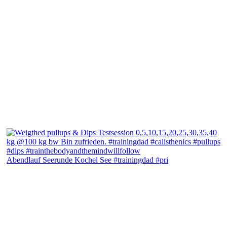
Abendlauf Seerunde Kochel See #trainingdad #pri