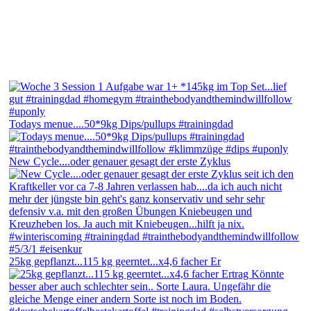
Todays menue....50*9kg Dips/pullups #trainingdad
New Cycle....oder genauer gesagt der erste Zyklus
25kg gepflanzt...115 kg geerntet...x4,6 facher Er