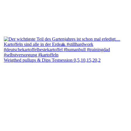
Weigthed pullups & Dips Testsession 0,5,10,15,20,2