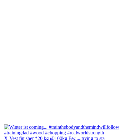
X-Vest finisher *20 kg @100kg Bw.....trying to sta