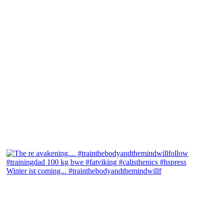
Winter ist coming... #trainthebodyandthemindwillf