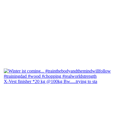
X-Vest finisher *20 kg @100kg Bw.....trying to sta