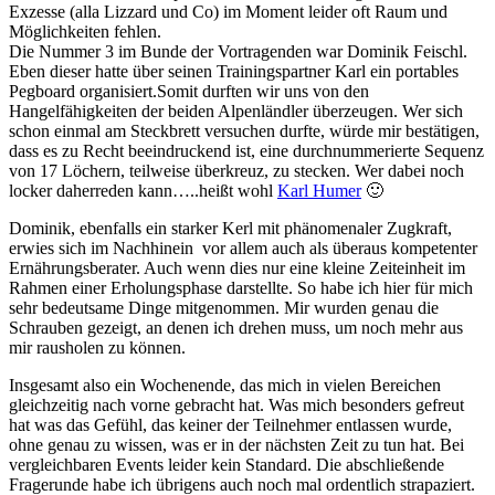
Exzesse (alla Lizzard und Co) im Moment leider oft Raum und
Möglichkeiten fehlen.
Die Nummer 3 im Bunde der Vortragenden war Dominik Feischl.
Eben dieser hatte über seinen Trainingspartner Karl ein portables
Pegboard organisiert.Somit durften wir uns von den
Hangelfähigkeiten der beiden Alpenländler überzeugen. Wer sich
schon einmal am Steckbrett versuchen durfte, würde mir bestätigen,
dass es zu Recht beeindruckend ist, eine durchnummerierte Sequenz
von 17 Löchern, teilweise überkreuz, zu stecken. Wer dabei noch
locker daherreden kann…..heißt wohl
Karl Humer
🙂
Dominik, ebenfalls ein starker Kerl mit phänomenaler Zugkraft,
erwies sich im Nachhinein vor allem auch als überaus kompetenter
Ernährungsberater. Auch wenn dies nur eine kleine Zeiteinheit im
Rahmen einer Erholungsphase darstellte. So habe ich hier für mich
sehr bedeutsame Dinge mitgenommen. Mir wurden genau die
Schrauben gezeigt, an denen ich drehen muss, um noch mehr aus
mir rausholen zu können.
Insgesamt also ein Wochenende, das mich in vielen Bereichen
gleichzeitig nach vorne gebracht hat. Was mich besonders gefreut
hat was das Gefühl, das keiner der Teilnehmer entlassen wurde,
ohne genau zu wissen, was er in der nächsten Zeit zu tun hat. Bei
vergleichbaren Events leider kein Standard. Die abschließende
Fragerunde habe ich übrigens auch noch mal ordentlich strapaziert.