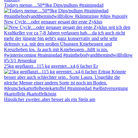
Todays menue....50*9kg Dips/pullups #trainingdad
New Cycle....oder genauer gesagt der erste Zyklus
25kg gepflanzt...115 kg geerntet...x4,6 facher Er
Hässlicher zweiter..aber besser als ein Stein am