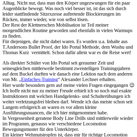
Alltag. Nicht nur, dass man den Körper ungezwungen für ein paar
Augenblicke bewegt. Was noch viel besser ist, ist das sich durch
leider stattfindende Sitzexzesse auftretende Blockierungen im
Rücken, immer wieder, wie von selbst lösen.
Der Rest der Klettnerschen Mobilisation ist Teil meiner
morgendlichen Routine geworden und ebenfalls in vielen Warmups
zu finden.
Für diejenigen, die nicht dabei waren. Es wurden u.a. Inhalte aus
T.Andersons Bullet Proof, der Ido Portal Methode, dem Wushu und
Thomas Kurz vermittelt. Schon dafür allein war es die Reise wert!
Als direkter Schüler von Ido Portal seit geraumer Zeit und
seinesgleichen mittlerweile bestimmt zweistelligen Trainingsjahren
auf dem Buckel durften wir danach eine Lektion nach dem anderen
von Mr. „
Einfaches-Training
“ Alexander Lechner erhalten.
Hier wurde besonders gern auf meine vielen Fragen eingegangen 😉
Ich hoffe nicht nur zu meiner Freude erhielt ich so noch mal exakte
Instruktionen mit welchen Handgelenks- und Schulterübungen ich
weiter verletzungsfrei bleiben darf. Wende ich das meiste schon seit
Langem erfolgreich an waren es vor allem kleine
Ausführungsnuancen, die ich hier mitgenommen habe.
In Vergessenheit geratene Body Line Drills sind mittlerweile wieder
im Programm, genauso wie verschiedene Locomotion
Bewegungsmuster für den Unterkörper.
Ein kleiner Wehmutstropfen ist, dass mir für richtige Locomotion