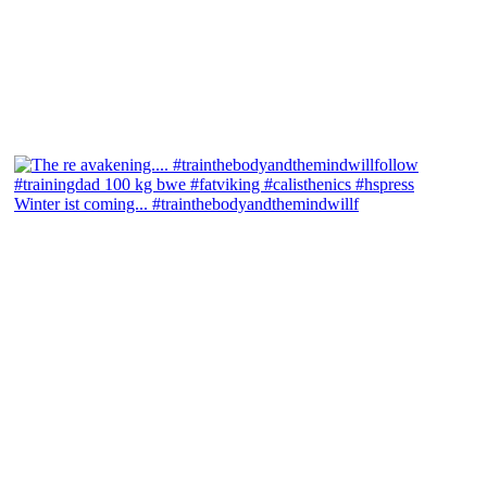
Winter ist coming... #trainthebodyandthemindwillf