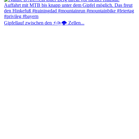
Gipfellauf zwischen den ⚡⛈️🌩️ Zellen...