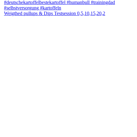
Weigthed pullups & Dips Testsession 0,5,10,15,20,2