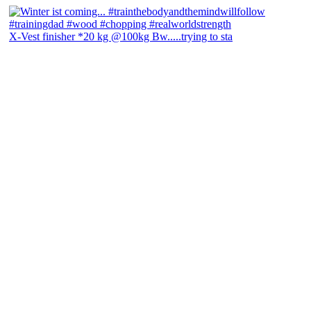
X-Vest finisher *20 kg @100kg Bw.....trying to sta