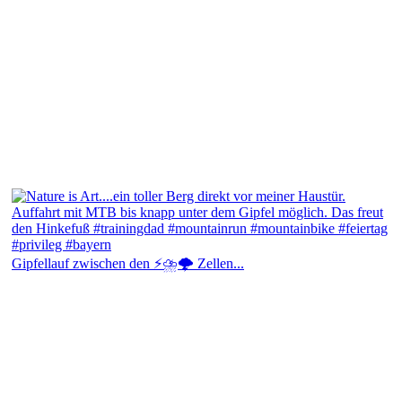
Gipfellauf zwischen den ⚡⛈️🌩️ Zellen...