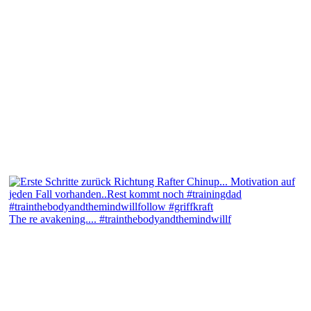
The re avakening.... #trainthebodyandthemindwillf