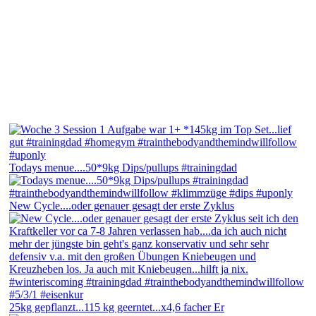
Todays menue....50*9kg Dips/pullups #trainingdad
New Cycle....oder genauer gesagt der erste Zyklus
25kg gepflanzt...115 kg geerntet...x4,6 facher Er