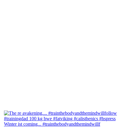
Winter ist coming... #trainthebodyandthemindwillf