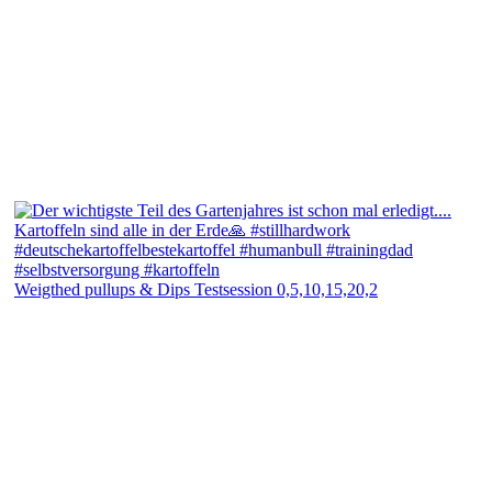
Weigthed pullups & Dips Testsession 0,5,10,15,20,2