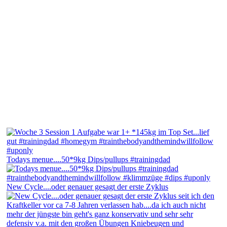
Todays menue....50*9kg Dips/pullups #trainingdad
New Cycle....oder genauer gesagt der erste Zyklus