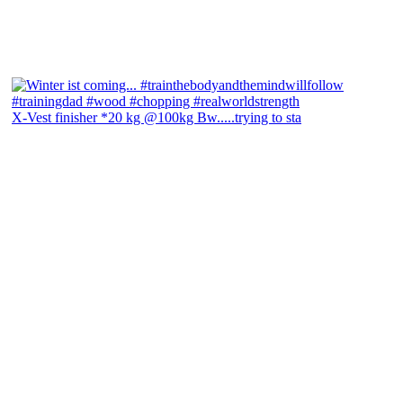
X-Vest finisher *20 kg @100kg Bw.....trying to sta