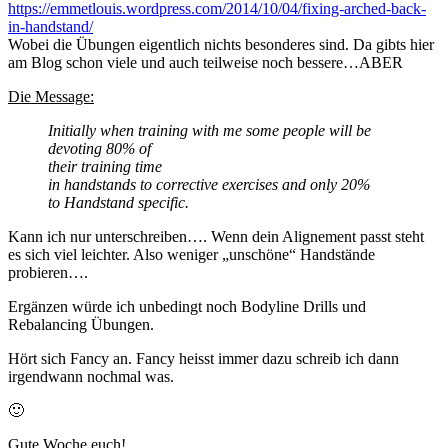
https://emmetlouis.wordpress.com/2014/10/04/fixing-arched-back-
in-handstand/
Wobei die Übungen eigentlich nichts besonderes sind. Da gibts hier
am Blog schon viele und auch teilweise noch bessere…ABER
Die Message:
Initially when training with me some people will be
devoting 80% of
their training time
in handstands to corrective exercises and only 20%
to Handstand specific.
Kann ich nur unterschreiben…. Wenn dein Alignement passt steht
es sich viel leichter. Also weniger „unschöne“ Handstände
probieren….
Ergänzen würde ich unbedingt noch Bodyline Drills und
Rebalancing Übungen.
Hört sich Fancy an. Fancy heisst immer dazu schreib ich dann
irgendwann nochmal was.
🙂
Gute Woche euch!