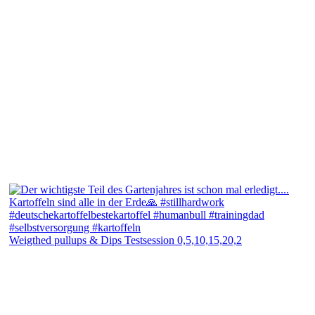
Weigthed pullups & Dips Testsession 0,5,10,15,20,2