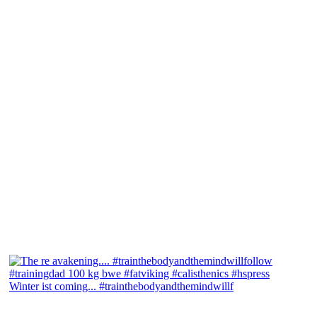
Winter ist coming... #trainthebodyandthemindwillf