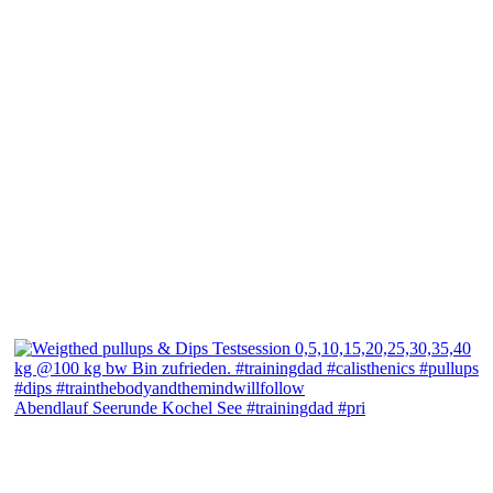
Abendlauf Seerunde Kochel See #trainingdad #pri