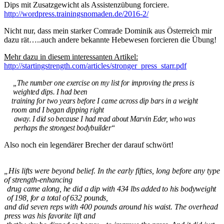
Dips mit Zusatzgewicht als Assistenzübung forciere.
http://wordpress.trainingsnomaden.de/2016-2/
Nicht nur, dass mein starker Comrade Dominik aus Österreich mir
dazu rät…..auch andere bekannte Hebewesen forcieren die Übung!
Mehr dazu in diesem interessanten Artikel:
http://startingstrength.com/articles/stronger_press_starr.pdf
„The number one exercise on my list for improving the press is
weighted dips. I had been
training for two years before I came across dip bars in a weight
room and I began dipping right
away. I did so because I had read about Marvin Eder, who was
perhaps the strongest bodybuilder“
Also noch ein legendärer Brecher der darauf schwört!
„His lifts were beyond belief. In the early fifties, long before any type
of strength-enhancing
drug came along, he did a dip with 434 lbs added to his bodyweight
of 198, for a total of 632 pounds,
and did seven reps with 400 pounds around his waist. The overhead
press was his favorite lift and