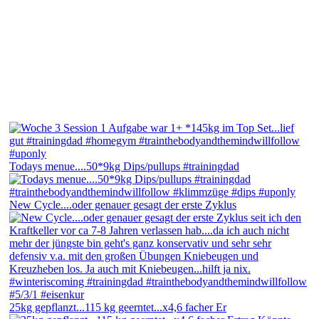
Todays menue....50*9kg Dips/pullups #trainingdad
New Cycle....oder genauer gesagt der erste Zyklus
25kg gepflanzt...115 kg geerntet...x4,6 facher Er