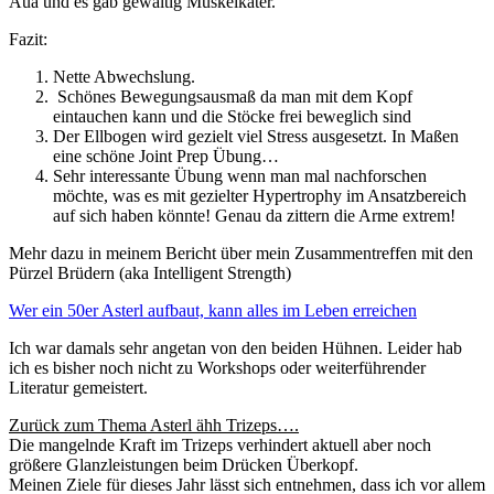
Aua und es gab gewaltig Muskelkater.
Fazit:
Nette Abwechslung.
Schönes Bewegungsausmaß da man mit dem Kopf
eintauchen kann und die Stöcke frei beweglich sind
Der Ellbogen
wird gezielt viel Stress ausgesetzt. In Maßen
eine schöne Joint Prep Übung…
Sehr interessante Übung wenn man mal nachforschen
möchte, was es mit gezielter Hypertrophy im Ansatzbereich
auf sich haben könnte! Genau da zittern die Arme extrem!
Mehr dazu in meinem Bericht über mein Zusammentreffen mit den
Pürzel Brüdern (aka Intelligent Strength)
Wer ein 50er Asterl aufbaut, kann alles im Leben erreichen
Ich war damals sehr angetan von den beiden Hühnen. Leider hab
ich es bisher noch nicht zu Workshops oder weiterführender
Literatur gemeistert.
Zurück zum Thema Asterl ähh Trizeps….
Die mangelnde Kraft im Trizeps verhindert aktuell aber noch
größere Glanzleistungen beim Drücken Überkopf.
Meinen Ziele für dieses Jahr lässt sich entnehmen, dass ich vor allem