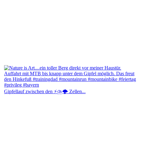
Gipfellauf zwischen den ⚡⛈️🌩️ Zellen...