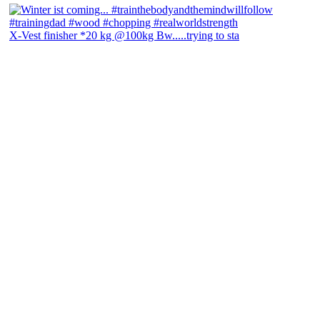
X-Vest finisher *20 kg @100kg Bw.....trying to sta