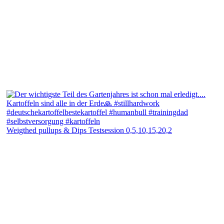
Weigthed pullups & Dips Testsession 0,5,10,15,20,2