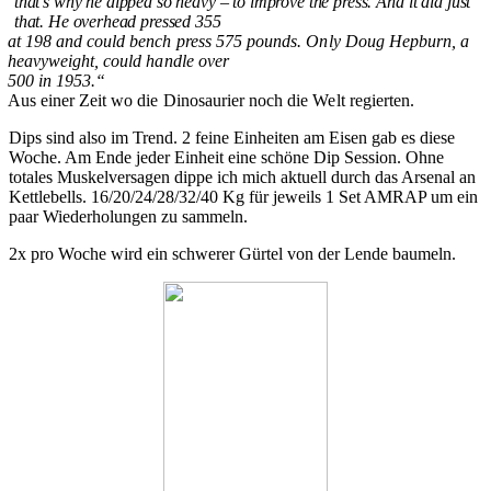
that’s why he dipped so heavy – to improve the press. And it did just
that. He overhead pressed 355
at 198 and could bench press 575 pounds. Only Doug Hepburn, a
heavyweight, could handle over
500 in 1953.“
Aus einer Zeit wo die Dinosaurier noch die Welt regierten.
Dips sind also im Trend. 2 feine Einheiten am Eisen gab es diese
Woche. Am Ende jeder Einheit eine schöne Dip Session. Ohne
totales Muskelversagen dippe ich mich aktuell durch das Arsenal an
Kettlebells. 16/20/24/28/32/40 Kg für jeweils 1 Set AMRAP um ein
paar Wiederholungen zu sammeln.
2x pro Woche wird ein schwerer Gürtel von der Lende baumeln.