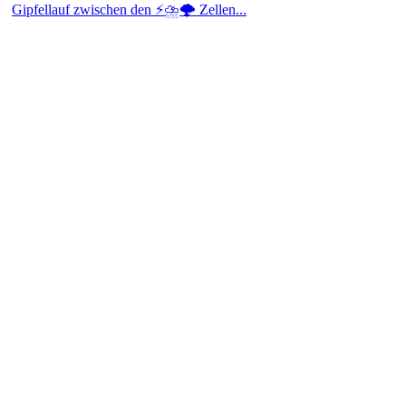
Gipfellauf zwischen den ⚡⛈️🌩️ Zellen...