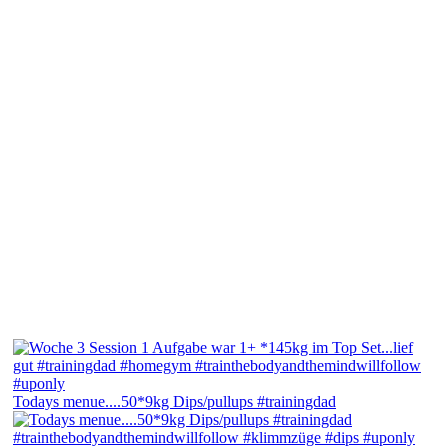
Todays menue....50*9kg Dips/pullups #trainingdad