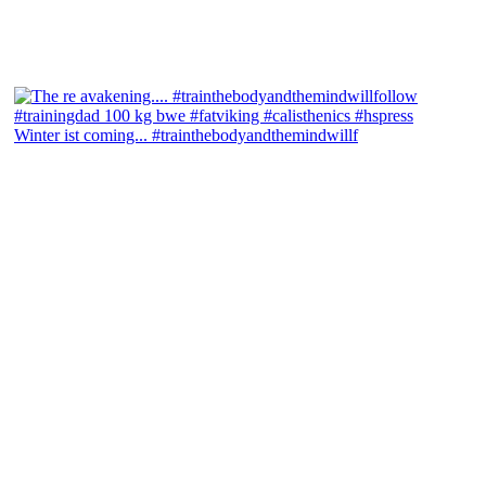
Winter ist coming... #trainthebodyandthemindwillf