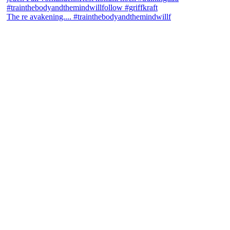
The re avakening.... #trainthebodyandthemindwillf