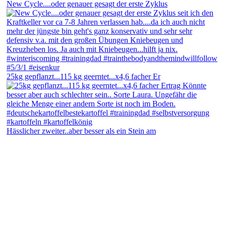
New Cycle....oder genauer gesagt der erste Zyklus
25kg gepflanzt...115 kg geerntet...x4,6 facher Er
Hässlicher zweiter..aber besser als ein Stein am