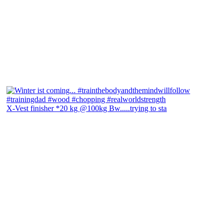
X-Vest finisher *20 kg @100kg Bw.....trying to sta