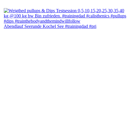
Abendlauf Seerunde Kochel See #trainingdad #pri