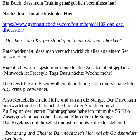
Ein Buch, dass mein Training maßgeblich beeinflusst hat!
Nachzulesen für alle kostenlos
Hier
:
https://www.gymnasticbodies.com/forum/topic/4102-oap-oac-
discussion/
„Das heisst den Körper ständig mit neuen Reizen schocken“
Entscheident ist, dass man versucht wirklich alles aus einem Set
rauszuholen.
Eigentlich war für gestern nur eine leichte Zusatzeinheit geplant.
(Mittwoch ist Freestyle Tag) Dazu nächte Woche mehr!
Die Gewichte am Eisen wollten nicht richtig hoch und so habe ich
o.g. Prinzip verwendet.
Also Kettlebells an die Hüfte und ran an die Stange. Der Drive kam
unerwartet und so habe ich die Gunst der Stunde genutzt.
Zu Beginn der letzten Trainingsphase habe ich mit mühe 56 Kilo
Zusatzgewicht nach oben bewegt. Kinn über die Stange.
Das Ergebnis seht ihr selbst und ist mehr als zufriedenstellend!
„Deadhang und Chest to Bar möchte ich hier mal als Goldstandart
erwähnen“