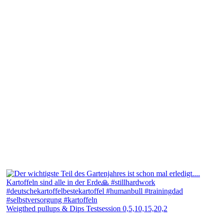
Weigthed pullups & Dips Testsession 0,5,10,15,20,2