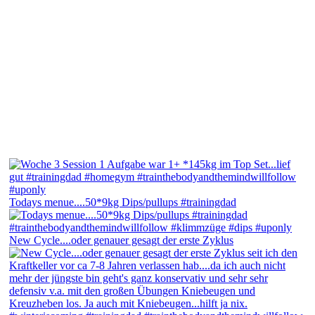
Todays menue....50*9kg Dips/pullups #trainingdad
New Cycle....oder genauer gesagt der erste Zyklus