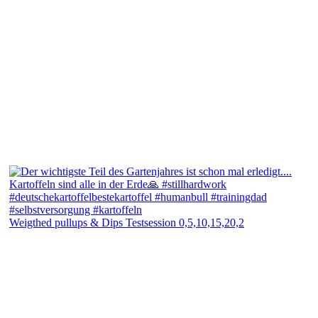
Weigthed pullups & Dips Testsession 0,5,10,15,20,2