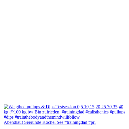
Abendlauf Seerunde Kochel See #trainingdad #pri