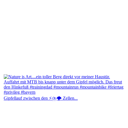
Gipfellauf zwischen den ⚡⛈️🌩️ Zellen...