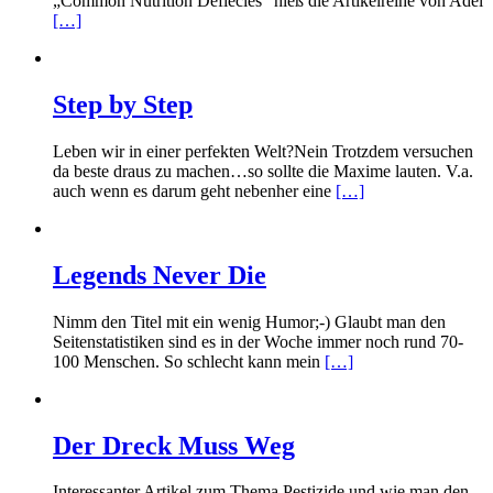
„Common Nutrition Defiecies“ hieß die Artikelreihe von Adel
[…]
Step by Step
Leben wir in einer perfekten Welt?Nein Trotzdem versuchen
da beste draus zu machen…so sollte die Maxime lauten. V.a.
auch wenn es darum geht nebenher eine
[…]
Legends Never Die
Nimm den Titel mit ein wenig Humor;-) Glaubt man den
Seitenstatistiken sind es in der Woche immer noch rund 70-
100 Menschen. So schlecht kann mein
[…]
Der Dreck Muss Weg
Interessanter Artikel zum Thema Pestizide und wie man den