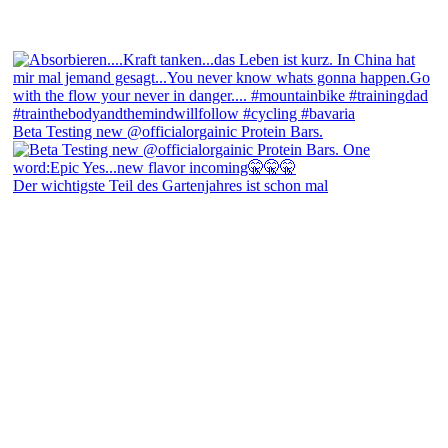
Beta Testing new @officialorgainic Protein Bars.
Der wichtigste Teil des Gartenjahres ist schon mal