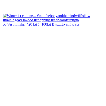
X-Vest finisher *20 kg @100kg Bw.....trying to sta