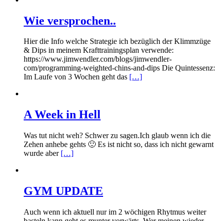
Wie versprochen..
Hier die Info welche Strategie ich bezüglich der Klimmzüge
& Dips in meinem Krafttrainingsplan verwende:
https://www.jimwendler.com/blogs/jimwendler-
com/programming-weighted-chins-and-dips Die Quintessenz:
Im Laufe von 3 Wochen geht das
[…]
A Week in Hell
Was tut nicht weh? Schwer zu sagen.Ich glaub wenn ich die
Zehen anhebe gehts 🙂 Es ist nicht so, dass ich nicht gewarnt
wurde aber
[…]
GYM UPDATE
Auch wenn ich aktuell nur im 2 wöchigen Rhytmus weiter
basteln kann geht es munter vorwärts. Wer meinen wieder