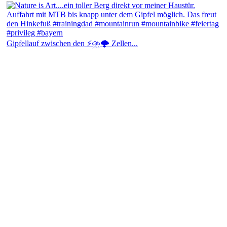
Gipfellauf zwischen den ⚡⛈️🌩️ Zellen...