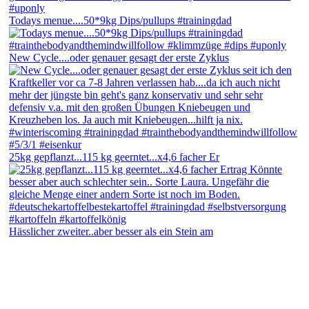
Todays menue....50*9kg Dips/pullups #trainingdad
New Cycle....oder genauer gesagt der erste Zyklus
25kg gepflanzt...115 kg geerntet...x4,6 facher Er
Hässlicher zweiter..aber besser als ein Stein am