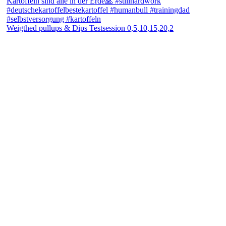
Weigthed pullups & Dips Testsession 0,5,10,15,20,2