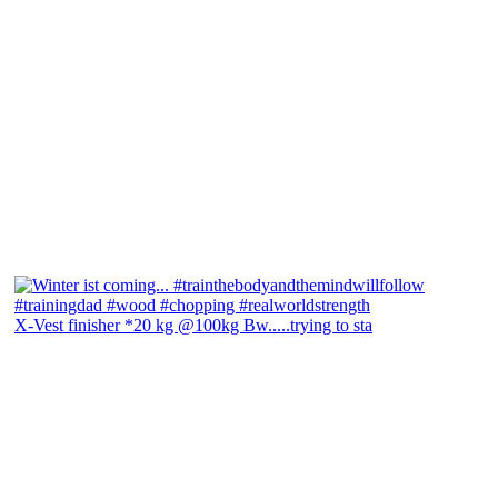
X-Vest finisher *20 kg @100kg Bw.....trying to sta