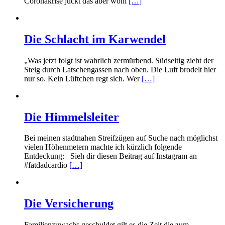
Coronakrise juckt das aber wohl
[…]
Die Schlacht im Karwendel
„Was jetzt folgt ist wahrlich zermürbend. Südseitig zieht der
Steig durch Latschengassen nach oben. Die Luft brodelt hier
nur so. Kein Lüftchen regt sich. Wer
[…]
Die Himmelsleiter
Bei meinen stadtnahen Streifzügen auf Suche nach möglichst
vielen Höhenmetern machte ich kürzlich folgende
Entdeckung: Sieh dir diesen Beitrag auf Instagram an
#fatdadcardio
[…]
Die Versicherung
Familienzuwachs geschuldet gilt es die Zeit die zum