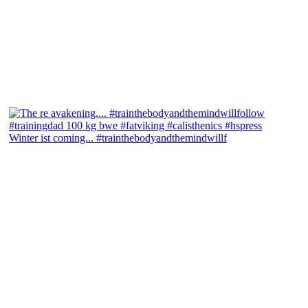
Winter ist coming... #trainthebodyandthemindwillf