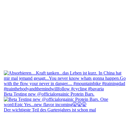
Beta Testing new @officialorgainic Protein Bars.
Der wichtigste Teil des Gartenjahres ist schon mal